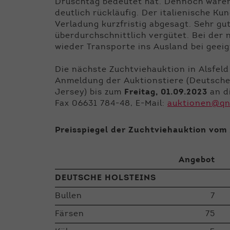
Druschtag bedeutet hat. Dennoch waren 
deutlich rückläufig. Der italienische K
Verladung kurzfristig abgesagt. Sehr g
überdurchschnittlich vergütet. Bei der
wieder Transporte ins Ausland bei geei
Die nächste Zuchtviehauktion in Alsfel
Anmeldung der Auktionstiere (Deutsche 
Jersey) bis zum
Freitag, 01.09.2023
an d
Fax 06631 784-48, E-Mail:
auktionen@qn
Preisspiegel der Zuchtviehauktion vom
Angebot
DEUTSCHE HOLSTEINS
Bullen
7
Färsen
75