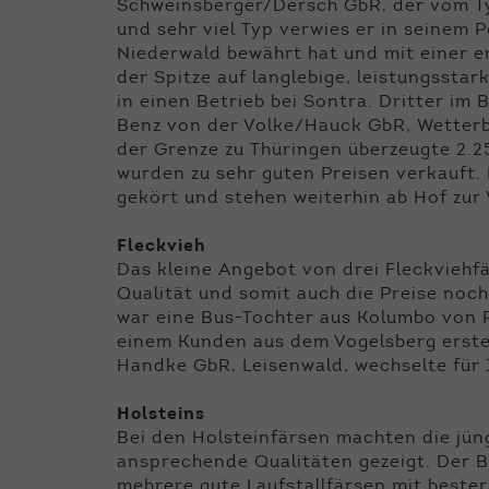
Schweinsberger/Dersch GbR, der vom Typ
und sehr viel Typ verwies er in seinem P
Niederwald bewährt hat und mit einer e
der Spitze auf langlebige, leistungssta
in einen Betrieb bei Sontra. Dritter 
Benz von der Volke/Hauck GbR, Wetterb
der Grenze zu Thüringen überzeugte 2.2
wurden zu sehr guten Preisen verkauft. F
gekört und stehen weiterhin ab Hof zur
Fleckvieh
Das kleine Angebot von drei Fleckviehf
Qualität und somit auch die Preise noc
war eine Bus-Tochter aus Kolumbo von R
einem Kunden aus dem Vogelsberg erste
Handke GbR, Leisenwald, wechselte für 
Holsteins
Bei den Holsteinfärsen machten die jü
ansprechende Qualitäten gezeigt. Der B
mehrere gute Laufstallfärsen mit beste