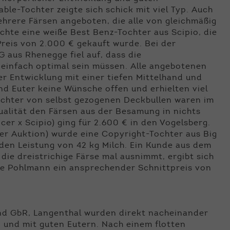
ble-Tochter zeigte sich schick mit viel Typ. Auch
hrere Färsen angeboten, die alle von gleichmäßig
hte eine weiße Best Benz-Tochter aus Scipio, die
reis von 2.000 € gekauft wurde. Bei der
 aus Rhenegge fiel auf, dass die
einfach optimal sein müssen. Alle angebotenen
her Entwicklung mit einer tiefen Mittelhand und
und Euter keine Wünsche offen und erhielten viel
öchter von selbst gezogenen Deckbullen waren im
alität den Färsen aus der Besamung in nichts
cer x Scipio) ging für 2.600 € in den Vogelsberg.
der Auktion) wurde eine Copyright-Tochter aus Big
den Leistung von 42 kg Milch. Ein Kunde aus dem
ie dreistrichige Färse mal ausnimmt, ergibt sich
se Pohlmann ein ansprechender Schnittpreis von
nd GbR, Langenthal wurden direkt nacheinander
p und mit guten Eutern. Nach einem flotten