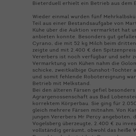
Bieterduell erhielt ein Betrieb aus dem
Wieder einmal wurden fünf Mehrkalbsküh
Teil aus einer Bestandsaufgabe von Mart
Kühe über die Auktion vermarktet hat 
anbieten konnte. Besonders gut gefalle
Cyrano, die mit 52 kg Milch beim dritte
zeigte und mit 2.400 € den Spitzenprei
Vererbers ist noch verfügbar und sehr z
Vermarktung von Kühen nahm die Golom
schicke, zweitkalbige Gunshot-Tochter a
und somit fehlende Robotereignung war.
Betrieb mit Melkstand.
Bei den älteren Färsen gefiel besonders
Agrargenossenschaft aus Bad Lobenstein,
korrektem Körperbau. Sie ging für 2.05
gleich mehrere Färsen mitnahm. Von Kar
jungen Vererbers Mr Percy angeboten, 
Vogelsberg überzeugte, 2.400 € zu inve
vollständig geräumt, obwohl das heiße W