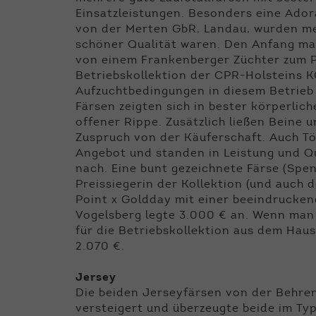
Einsatzleistungen. Besonders eine Adora
von der Merten GbR, Landau, wurden me
schöner Qualität waren. Den Anfang mac
von einem Frankenberger Züchter zum P
Betriebskollektion der CPR-Holsteins KG
Aufzuchtbedingungen in diesem Betrieb 
Färsen zeigten sich in bester körperlic
offener Rippe. Zusätzlich ließen Beine 
Zuspruch von der Käuferschaft. Auch T
Angebot und standen in Leistung und Qu
nach. Eine bunt gezeichnete Färse (Spen
Preissiegerin der Kollektion (und auch 
Point x Goldday mit einer beeindrucken
Vogelsberg legte 3.000 € an. Wenn man d
für die Betriebskollektion aus dem Hau
2.070 €.
Jersey
Die beiden Jerseyfärsen von der Behre
versteigert und überzeugte beide im Ty