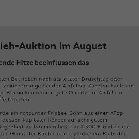
der Webseite benötigt. Dadurch ist gewährleistet, dass
die Webseite einwandfrei funktioniert.
Name
Cookie-Informationen anzeigen
cookie_optin
Anbieter
Qnetics
Externe Inhalte
vieh-Auktion im August
Wir verwenden auf unserer Website externe Inhalte, um
Laufzeit
1 Jahr
Ihnen zusätzliche Informationen anzubieten.
Zweck
Cookie Einstellungen speichern
ende Hitze beeinflussen das
elen Betrieben noch als letzter Druschtag oder
 Besucherränge bei der Alsfelder Zuchtviehauktion
nige Stammkunden die gute Qualität in Alsfeld zu
fe tätigten.
urde ein rotbunter Frisbee-Sohn aus einer ATop-
 dessen kapitaler Körper auf sehr gutem
egenheit aufkommen ließ. Für 2.300 € trat er die
der Gunst der Käufer stand jedoch ein Bulle der