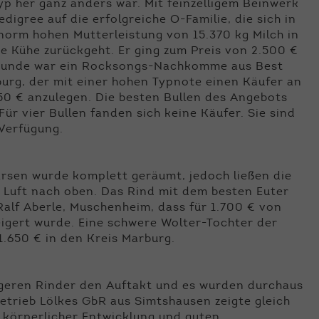
 her ganz anders war. Mit feinzelligem Beinwerk
edigree auf die erfolgreiche O-Familie, die sich in
norm hohen Mutterleistung von 15.370 kg Milch in
rke Kühe zurückgeht. Er ging zum Preis von 2.500 €
im Bunde war ein Rocksongs-Nachkomme aus Best
urg, der mit einer hohen Typnote einen Käufer an
50 € anzulegen. Die besten Bullen des Angebots
ür vier Bullen fanden sich keine Käufer. Sie sind
 Verfügung.
ärsen wurde komplett geräumt, jedoch ließen die
h Luft nach oben. Das Rind mit dem besten Euter
alf Aberle, Muschenheim, dass für 1.700 € von
igert wurde. Eine schwere Wolter-Tochter der
1.650 € in den Kreis Marburg.
ngeren Rinder den Auftakt und es wurden durchaus
etrieb Lölkes GbR aus Simtshausen zeigte gleich
r körperlicher Entwicklung und guten