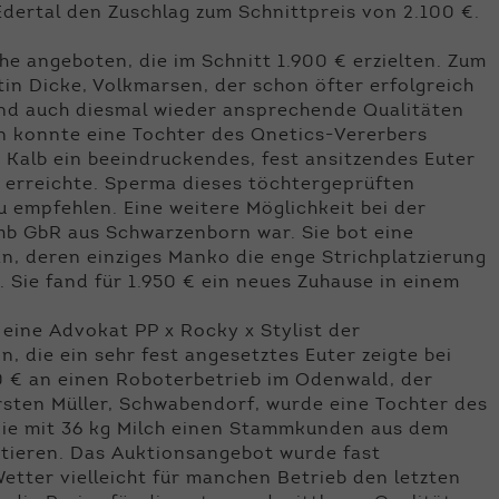
 Edertal den Zuschlag zum Schnittpreis von 2.100 €.
e angeboten, die im Schnitt 1.900 € erzielten. Zum
in Dicke, Volkmarsen, der schon öfter erfolgreich
und auch diesmal wieder ansprechende Qualitäten
n konnte eine Tochter des Qnetics-Vererbers
n Kalb ein beeindruckendes, fest ansitzendes Euter
s erreichte. Sperma dieses töchtergeprüften
u empfehlen. Eine weitere Möglichkeit bei der
b GbR aus Schwarzenborn war. Sie bot eine
n, deren einziges Manko die enge Strichplatzierung
 Sie fand für 1.950 € ein neues Zuhause in einem
 eine Advokat PP x Rocky x Stylist der
 die ein sehr fest angesetztes Euter zeigte bei
0 € an einen Roboterbetrieb im Odenwald, der
sten Müller, Schwabendorf, wurde eine Tochter des
die mit 36 kg Milch einen Stammkunden aus dem
stieren. Das Auktionsangebot wurde fast
etter vielleicht für manchen Betrieb den letzten