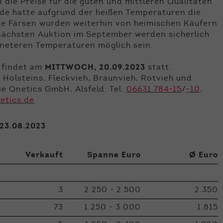
die Preise für die guten und mittleren Qualitäten
unde hatte aufgrund der heißen Temperaturen die
ute Färsen wurden weiterhin von heimischen Käufern
 nächsten Auktion im September werden sicherlich
gneteren Temperaturen möglich sein.
d findet am
MITTWOCH, 20.09.2023
statt.
Holsteins, Fleckvieh, Braunvieh, Rotvieh und
ie Qnetics GmbH, Alsfeld: Tel.
06631 784-15
/
-10
,
etics.de
 23.08.2023
Verkauft
Spanne Euro
Ø Euro
3
2.250 - 2.500
2.350
73
1.250 - 3.000
1.815