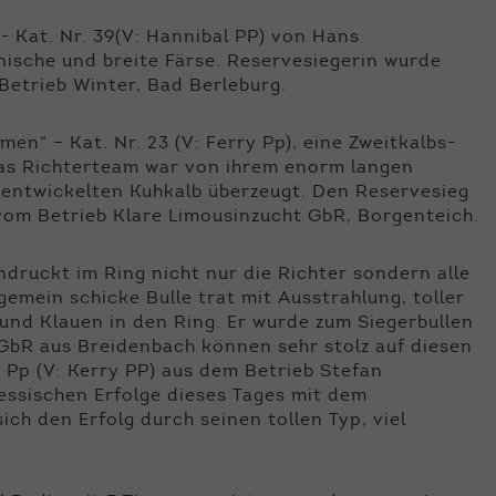
- Kat. Nr. 39(V: Hannibal PP) von Hans
nische und breite Färse. Reservesiegerin wurde
m Betrieb Winter, Bad Berleburg.
en“ – Kat. Nr. 23 (V: Ferry Pp), eine Zweitkalbs-
Das Richterteam war von ihrem enorm langen
entwickelten Kuhkalb überzeugt. Den Reservesieg
d) vom Betrieb Klare Limousinzucht GbR, Borgenteich.
indruckt im Ring nicht nur die Richter sondern alle
gemein schicke Bulle trat mit Ausstrahlung, toller
nd Klauen in den Ring. Er wurde zum Siegerbullen
r GbR aus Breidenbach können sehr stolz auf diesen
“ Pp (V: Kerry PP) aus dem Betrieb Stefan
essischen Erfolge dieses Tages mit dem
sich den Erfolg durch seinen tollen Typ, viel