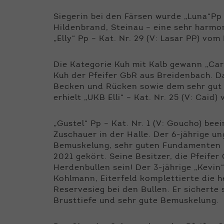
Siegerin bei den Färsen wurde „Luna“Pp 
Hildenbrand, Steinau – eine sehr harmo
„Elly“ Pp – Kat. Nr. 29 (V: Lasar PP) vo
Die Kategorie Kuh mit Kalb gewann „Carm
Kuh der Pfeifer GbR aus Breidenbach. 
Becken und Rücken sowie dem sehr gut 
erhielt „UKB Elli“ – Kat. Nr. 25 (V: Cai
„Gustel“ Pp – Kat. Nr. 1 (V: Goucho) bee
Zuschauer in der Halle. Der 6-jährige un
Bemuskelung, sehr guten Fundamenten u
2021 gekört. Seine Besitzer, die Pfeife
Herdenbullen sein! Der 3-jährige „Kevin
Kohlmann, Eiterfeld komplettierte die h
Reservesieg bei den Bullen. Er sicherte 
Brusttiefe und sehr gute Bemuskelung.