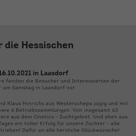
der Webseite benötigt. Dadurch ist gewährleistet, dass
die Webseite einwandfrei funktioniert.
Name
Cookie-Informationen anzeigen
cookie_optin
Anbieter
Qnetics
Externe Inhalte
r die Hessischen
Wir verwenden auf unserer Website externe Inhalte, um
Laufzeit
1 Jahr
Ihnen zusätzliche Informationen anzubieten.
Zweck
Cookie Einstellungen speichern
6.10.2021 in Laasdorf
äre fanden die Besucher und Interessierten der
 am Samstag in Laasdorf vor.
nd Klaus Hinrichs aus Westerscheps zügig und mit
sowie 6 Betriebssammlungen. Von insgesamt 63
Tiere aus dem Qnetics - Zuchtgebiet. Und eben aus
ges ein toller Erfolg für unsere Züchter - alle
rieben! Dafür an alle herzliche Glückwünsche!