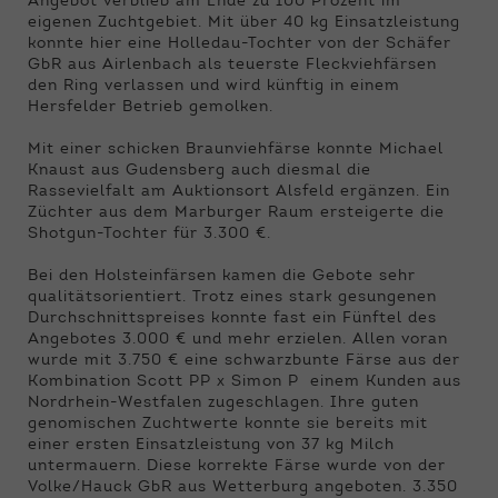
Angebot verblieb am Ende zu 100 Prozent im
eigenen Zuchtgebiet. Mit über 40 kg Einsatzleistung
konnte hier eine Holledau-Tochter von der Schäfer
GbR aus Airlenbach als teuerste Fleckviehfärsen
den Ring verlassen und wird künftig in einem
Hersfelder Betrieb gemolken.
Mit einer schicken Braunviehfärse konnte Michael
Knaust aus Gudensberg auch diesmal die
Rassevielfalt am Auktionsort Alsfeld ergänzen. Ein
Züchter aus dem Marburger Raum ersteigerte die
Shotgun-Tochter für 3.300 €.
Bei den Holsteinfärsen kamen die Gebote sehr
qualitätsorientiert. Trotz eines stark gesungenen
Durchschnittspreises konnte fast ein Fünftel des
Angebotes 3.000 € und mehr erzielen. Allen voran
wurde mit 3.750 € eine schwarzbunte Färse aus der
Kombination Scott PP x Simon P einem Kunden aus
Nordrhein-Westfalen zugeschlagen. Ihre guten
genomischen Zuchtwerte konnte sie bereits mit
einer ersten Einsatzleistung von 37 kg Milch
untermauern. Diese korrekte Färse wurde von der
Volke/Hauck GbR aus Wetterburg angeboten. 3.350