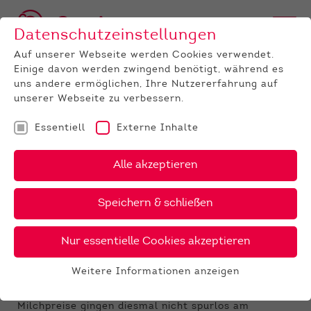
Datenschutzeinstellungen
Auf unserer Webseite werden Cookies verwendet.
Einige davon werden zwingend benötigt, während es
uns andere ermöglichen, Ihre Nutzererfahrung auf
unserer Webseite zu verbessern.
Essentiell
Externe Inhalte
UNTERNEHMEN
News
Detail
Alle akzeptieren
19.12.2025
, Autor:
Dieter Fuest
Speichern & schließen
Ergebnisse der Auktion am 17.
Dezember 2025
Nur essentielle Cookies akzeptieren
Große Preisspanne bei der Dezember-
Weitere Informationen anzeigen
Zuchtviehauktion
Essentiell
Die seit dem Herbst herrschenden rückläufigen
Essentielle Cookies werden für grundlegende
Milchpreise gingen diesmal nicht spurlos am