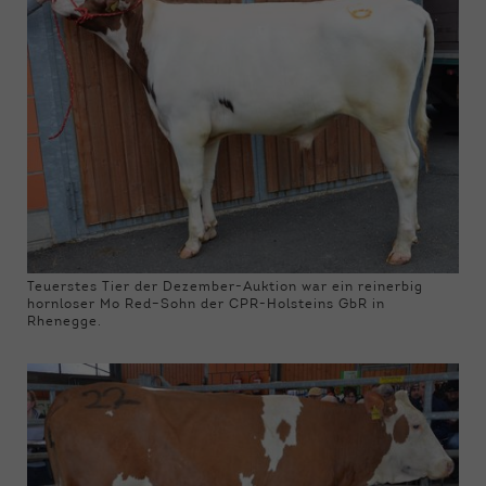
Teuerstes Tier der Dezember-Auktion war ein reinerbig
hornloser Mo Red–Sohn der CPR-Holsteins GbR in
Rhenegge.