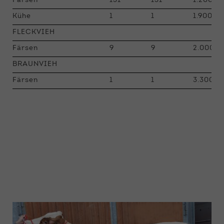
Färsen
131
131
1.200 - 
Kühe
1
1
1.900
FLECKVIEH
Färsen
9
9
2.000 -
BRAUNVIEH
Färsen
1
1
3.300