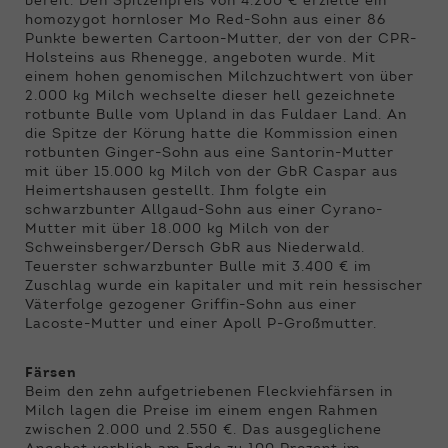
bereit. Den Spitzenpreis von 4.200 € erzielte ein
homozygot hornloser Mo Red-Sohn aus einer 86
Punkte bewerten Cartoon-Mutter, der von der CPR-
Holsteins aus Rhenegge, angeboten wurde. Mit
einem hohen genomischen Milchzuchtwert von über
2.000 kg Milch wechselte dieser hell gezeichnete
rotbunte Bulle vom Upland in das Fuldaer Land. An
die Spitze der Körung hatte die Kommission einen
rotbunten Ginger-Sohn aus eine Santorin-Mutter
mit über 15.000 kg Milch von der GbR Caspar aus
Heimertshausen gestellt. Ihm folgte ein
schwarzbunter Allgaud-Sohn aus einer Cyrano-
Mutter mit über 18.000 kg Milch von der
Schweinsberger/Dersch GbR aus Niederwald.
Teuerster schwarzbunter Bulle mit 3.400 € im
Zuschlag wurde ein kapitaler und mit rein hessischer
Väterfolge gezogener Griffin-Sohn aus einer
Lacoste-Mutter und einer Apoll P-Großmutter.
Färsen
Beim den zehn aufgetriebenen Fleckviehfärsen in
Milch lagen die Preise im einem engen Rahmen
zwischen 2.000 und 2.550 €. Das ausgeglichene