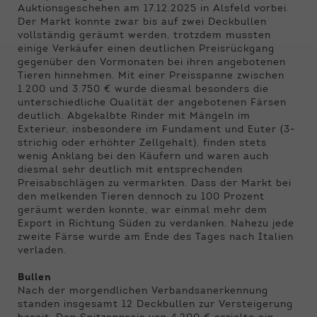
Funktionen der Webseite benötigt. Dadurch ist
Auktionsgeschehen am 17.12.2025 in Alsfeld vorbei.
gewährleistet, dass die Webseite einwandfrei
Der Markt konnte zwar bis auf zwei Deckbullen
funktioniert.
vollständig geräumt werden, trotzdem mussten
einige Verkäufer einen deutlichen Preisrückgang
Name
Cookie-Informationen anzeigen
cookie_optin
gegenüber den Vormonaten bei ihren angebotenen
Tieren hinnehmen. Mit einer Preisspanne zwischen
1.200 und 3.750 € wurde diesmal besonders die
Anbieter
Qnetics
Externe Inhalte
unterschiedliche Qualität der angebotenen Färsen
deutlich. Abgekalbte Rinder mit Mängeln im
Wir verwenden auf unserer Website externe
Laufzeit
1 Jahr
Exterieur, insbesondere im Fundament und Euter (3-
Inhalte, um Ihnen zusätzliche Informationen
strichig oder erhöhter Zellgehalt), finden stets
anzubieten.
Zweck
Cookie Einstellungen speichern
wenig Anklang bei den Käufern und waren auch
diesmal sehr deutlich mit entsprechenden
Preisabschlägen zu vermarkten. Dass der Markt bei
den melkenden Tieren dennoch zu 100 Prozent
geräumt werden konnte, war einmal mehr dem
Export in Richtung Süden zu verdanken. Nahezu jede
zweite Färse wurde am Ende des Tages nach Italien
verladen.
Bullen
Nach der morgendlichen Verbandsanerkennung
standen insgesamt 12 Deckbullen zur Versteigerung