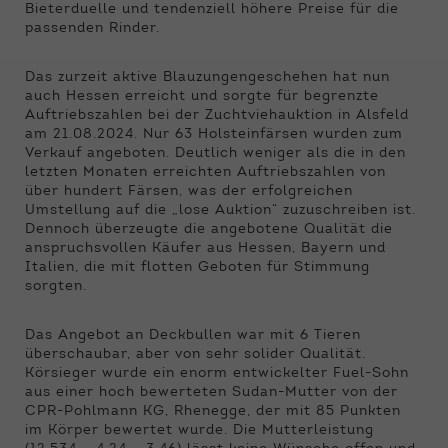
Funktionen der Webseite benötigt. Dadurch ist
Bieterduelle und tendenziell höhere Preise für die
gewährleistet, dass die Webseite einwandfrei
passenden Rinder.
funktioniert.
Das zurzeit aktive Blauzungengeschehen hat nun
Name
Cookie-Informationen anzeigen
cookie_optin
auch Hessen erreicht und sorgte für begrenzte
Auftriebszahlen bei der Zuchtviehauktion in Alsfeld
Anbieter
Qnetics
am 21.08.2024. Nur 63 Holsteinfärsen wurden zum
Externe Inhalte
Verkauf angeboten. Deutlich weniger als die in den
Wir verwenden auf unserer Website externe
Laufzeit
1 Jahr
letzten Monaten erreichten Auftriebszahlen von
Inhalte, um Ihnen zusätzliche Informationen
über hundert Färsen, was der erfolgreichen
anzubieten.
Umstellung auf die „lose Auktion“ zuzuschreiben ist.
Zweck
Cookie Einstellungen speichern
Dennoch überzeugte die angebotene Qualität die
anspruchsvollen Käufer aus Hessen, Bayern und
Italien, die mit flotten Geboten für Stimmung
sorgten.
Das Angebot an Deckbullen war mit 6 Tieren
überschaubar, aber von sehr solider Qualität.
Körsieger wurde ein enorm entwickelter Fuel-Sohn
aus einer hoch bewerteten Sudan-Mutter von der
CPR-Pohlmann KG, Rhenegge, der mit 85 Punkten
im Körper bewertet wurde. Die Mutterleistung