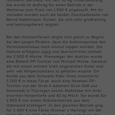
Hofmann, Gersfeld, mit fast 30 kg Einsatzleistung.
Sie wurde im Auftrag für einen Betrieb in der
Wetterau zum Preis von 1.900 € angekauft. Mit ihr
verladen wurden auch die beiden Zweitkalbskühe von
Bernd Habermann, Eichen, die sich sehr großrahmig
und leistungsbereit zeigten.
Bei den Holsteinfärsen zeigte sich gleich zu Beginn
bei den jungen Rindern, dass die Auktionspreise das
Vormonatsniveau noch einmal toppen würden. Die
Gebote erfolgten zügig und überschritten schnell
die 2.000 €-Marke. Preissieger der Auktion wurde
eine Bobest PP-Tochter von Michael Mütze, Geismar,
die mit einem extrem breit angesetzten Euter und
sehr viel Körpersubstanz zu gefallen wusste. Ein
Kunde aus dem Schwalm-Eder-Kreis investierte
3.200 € in diese Färse. Auch eine Hesekiel PP-
Tochter von der Groh & Adomeit-Groh GbR aus
Dienstedt in Thüringen setzte Maßstäbe mit ihrer
enormen Körpertiefe und 40 kg Milch. Sie wurde für
2.850 € von einem Roboterbetrieb aus dem
Odenwald ersteigert. In den gleichen Betrieb ging
für 2.400 € eine Färse (Gunnar x Harting) von der