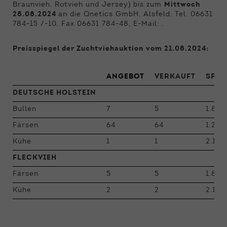
Braunvieh, Rotvieh und Jersey) bis zum
Mittwoch
28.08.2024
an die Qnetics GmbH, Alsfeld: Tel. 06631
784-15 /-10, Fax 06631 784-48, E-Mail: .
Preisspiegel der Zuchtviehauktion vom 21.08.2024:
ANGEBOT
VERKAUFT
SPAN
DEUTSCHE HOLSTEIN
Bullen
7
5
1.800
Färsen
64
64
1.200
Kühe
1
1
2.100
FLECKVIEH
Färsen
5
5
1.800
Kühe
2
2
2.100