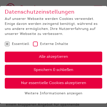
Datenschutzeinstellungen
Auf unserer Webseite werden Cookies verwendet.
Einige davon werden zwingend benötigt, während es
uns andere ermöglichen, Ihre Nutzererfahrung auf
unserer Webseite zu verbessern.
Essentiell
Externe Inhalte
UNTERNEHMEN
News
Detail
Alle akzeptieren
27.08.2024
, Autor:
Thea Ebinger, LLH
Speichern & schließen
Ergebnisse der
Zuchtviehauktion August 2024
Nur essentielle Cookies akzeptieren
Starke Nachfrage aus dem In- und Ausland
Weitere Informationen anzeigen
Die große Nachfrage – insbesondere nach
Essentiell
robotergeeigneten Laufstallfärsen - sorgte bei
Essentielle Cookies werden für grundlegende
einem knapperen Angebot für spannende