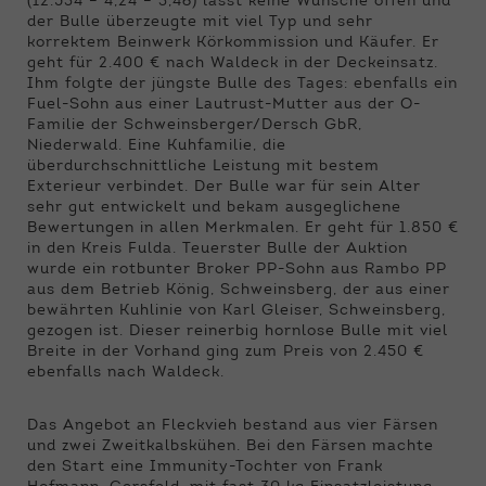
(12.534 – 4,24 – 3,46) lässt keine Wünsche offen und
der Bulle überzeugte mit viel Typ und sehr
korrektem Beinwerk Körkommission und Käufer. Er
geht für 2.400 € nach Waldeck in der Deckeinsatz.
Ihm folgte der jüngste Bulle des Tages: ebenfalls ein
Fuel-Sohn aus einer Lautrust-Mutter aus der O-
Familie der Schweinsberger/Dersch GbR,
Niederwald. Eine Kuhfamilie, die
überdurchschnittliche Leistung mit bestem
Exterieur verbindet. Der Bulle war für sein Alter
sehr gut entwickelt und bekam ausgeglichene
Bewertungen in allen Merkmalen. Er geht für 1.850 €
in den Kreis Fulda. Teuerster Bulle der Auktion
wurde ein rotbunter Broker PP-Sohn aus Rambo PP
aus dem Betrieb König, Schweinsberg, der aus einer
bewährten Kuhlinie von Karl Gleiser, Schweinsberg,
gezogen ist. Dieser reinerbig hornlose Bulle mit viel
Breite in der Vorhand ging zum Preis von 2.450 €
ebenfalls nach Waldeck.
Das Angebot an Fleckvieh bestand aus vier Färsen
und zwei Zweitkalbskühen. Bei den Färsen machte
den Start eine Immunity-Tochter von Frank