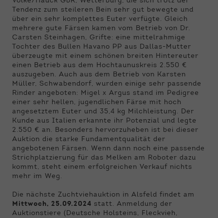
Volke/Hauck GbR, Wetterburg, die sich trotz der
Tendenz zum steileren Bein sehr gut bewegte und
über ein sehr komplettes Euter verfügte. Gleich
mehrere gute Färsen kamen vom Betrieb von Dr.
Carsten Steinhagen, Grifte: eine mittelrahmige
Tochter des Bullen Havano PP aus Dallas-Mutter
überzeugte mit einem schönen breiten Hintereuter
einen Betrieb aus dem Hochtaunuskreis 2.550 €
auszugeben. Auch aus dem Betrieb von Karsten
Müller, Schwabendorf, wurden einige sehr passende
Rinder angeboten: Migel x Argus stand im Pedigree
einer sehr hellen, jugendlichen Färse mit hoch
angesetztem Euter und 35,4 kg Milchleistung. Der
Kunde aus Italien erkannte ihr Potenzial und legte
2.550 € an. Besonders hervorzuheben ist bei dieser
Auktion die starke Fundamentqualität der
angebotenen Färsen. Wenn dann noch eine passende
Strichplatzierung für das Melken am Roboter dazu
kommt, steht einem erfolgreichen Verkauf nichts
mehr im Weg.
Die nächste Zuchtviehauktion in Alsfeld findet am
Mittwoch, 25.09.2024
statt. Anmeldung der
Auktionstiere (Deutsche Holsteins, Fleckvieh,