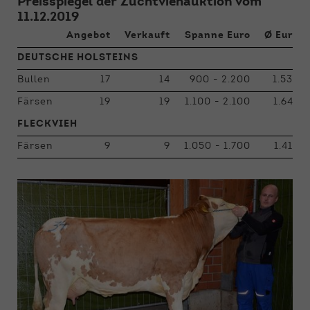
Preisspiegel der Zuchtviehauktion vom
11.12.2019
Angebot
Verkauft
Spanne Euro
Ø Euro
DEUTSCHE HOLSTEINS
Bullen
17
14
900 - 2.200
1.532
Färsen
19
19
1.100 - 2.100
1.647
FLECKVIEH
Färsen
9
9
1.050 - 1.700
1.419