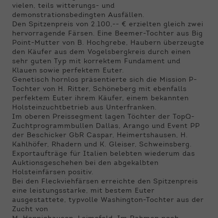
Funktionen der Webseite benötigt. Dadurch ist
vielen, teils witterungs- und
gewährleistet, dass die Webseite einwandfrei
demonstrationsbedingten Ausfällen.
funktioniert.
Den Spitzenpreis von 2.100,-- € erzielten gleich zwei
hervorragende Färsen. Eine Beemer-Tochter aus Big
Name
Cookie-Informationen anzeigen
cookie_optin
Point-Mutter von B. Hochgrebe, Haubern überzeugte
den Käufer aus dem Vogelsbergkreis durch einen
sehr guten Typ mit korrektem Fundament und
Anbieter
Qnetics
Externe Inhalte
Klauen sowie perfektem Euter.
Genetisch hornlos präsentierte sich die Mission P-
Wir verwenden auf unserer Website externe
Laufzeit
1 Jahr
Tochter von H. Ritter, Schöneberg mit ebenfalls
Inhalte, um Ihnen zusätzliche Informationen
perfektem Euter ihrem Käufer, einem bekannten
anzubieten.
Zweck
Cookie Einstellungen speichern
Holsteinzuchtbetrieb aus Unterfranken.
Im oberen Preissegment lagen Töchter der TopQ-
Zuchtprogrammbullen Dallas, Arango und Event PP
der Beschicker GbR Caspar, Heimertshausen, H.
Kahlhöfer, Rhadern und K. Gleiser, Schweinsberg.
Exportaufträge für Italien belebten wiederum das
Auktionsgeschehen bei den abgekalbten
Holsteinfärsen positiv.
Bei den Fleckviehfärsen erreichte den Spitzenpreis
eine leistungsstarke, mit bestem Euter
ausgestattete, typvolle Washington-Tochter aus der
Zucht von