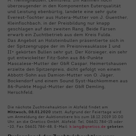
M. Hennighausen, Leimsfeld. Im Rahmen noch
überzeugender in den Komponenten Euterqualität
und Leistung ebenbürtig, landete eine sehr gute
Everest-Tochter aus Hutera-Mutter von J. Guenther,
Kleinfischbach, in der Preisbildung nur knapp
geschlagen auf den zweiten Rang. Beide Färsen
erwarb ein Zuchtbetrieb aus dem Kreis Fulda.
Das Angebot an Holsteinbullen präsentierte sich in
der Spitzengruppe der im Preisniveauklasse I und
II+ gekörten Bullen sehr gut. Der Körsieger, ein sehr
gut entwickelter Fitz-Sohn aus 86-Punkte
Mascalese-Mutter der GbR Caspar, Heimertshausen
erzielte den Spitzenpreis, dicht gefolgt von einem
Abbott-Sohn aus Damion-Mutter von O. Jäger,
Bockendorf und einem Sound Syst-Nachkommen aus
86-Punkte Mogul-Mutter der GbR Demling,
Herschfeld.
Die nächste Zuchtviehauktion in Alsfeld findet am
Mittwoch, 08.01.2020
statt. Aufgrund der Feiertage wird
um Anmeldung der Auktionstiere bis zum 18.12.2019 10.00
Uhr, an die Qnetics GmbH, Alsfeld: Tel. 06631 784-15 oder
-10, Fax 06631 784-48, E-Mail:
k.lang@qnetics.de
gebeten