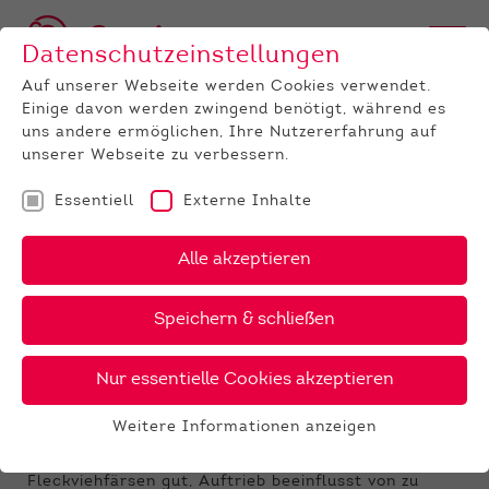
Datenschutzeinstellungen
Auf unserer Webseite werden Cookies verwendet.
Einige davon werden zwingend benötigt, während es
uns andere ermöglichen, Ihre Nutzererfahrung auf
unserer Webseite zu verbessern.
Essentiell
Externe Inhalte
UNTERNEHMEN
News
Detail
Alle akzeptieren
12.12.2019
, Autor:
Rudi Paul
Speichern & schließen
Ergebnisse Zuchtvieh-Auktion
im Dezember
Nur essentielle Cookies akzeptieren
Erfolgreicher Jahresabschluss bei der
Weitere Informationen anzeigen
Zuchtviehauktion in Alsfeld
Essentiell
Qualität bei den abgekalbten Holstein- und
Essentielle Cookies werden für grundlegende
Fleckviehfärsen gut, Auftrieb beeinflusst von zu