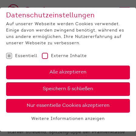
Datenschutzeinstellungen
Auf unserer Webseite werden Cookies verwendet.
Einige davon werden zwingend benötigt, während es
uns andere ermöglichen, Ihre Nutzererfahrung auf
unserer Webseite zu verbessern.
Essentiell
Externe Inhalte
UNTERNEHMEN
News
Detail
Alle akzeptieren
06.02.2020
, Autor:
Rudi Paul
Speichern & schließen
Ergebnisse Zuchtvieh-Auktion
im Februar
Nur essentielle Cookies akzeptieren
Qualitätsfärsen gefragt, Preisniveau bei Färsen im
Weitere Informationen anzeigen
Schnitt +36,- €.
Essentiell
Bullen in der körperlichen Entwicklung etwas
Essentielle Cookies werden für grundlegende
stärker streuend, Spitzengruppe der Prämienklasse