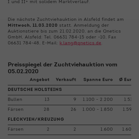
Funktionen der Webseite benötigt. Dadurch ist
I und II+ mit solidem Marktverlauf.
gewährleistet, dass die Webseite einwandfrei
funktioniert.
Die nächste Zuchtviehauktion in Alsfeld findet am
Mittwoch, 11.03.2020
statt. Anmeldung der
Name
Cookie-Informationen anzeigen
cookie_optin
Auktionstiere bis zum 21.02.2020, an die Qnetics
GmbH, Alsfeld: Tel. 06631 784-15 oder -10, Fax
Anbieter
Qnetics
Externe Inhalte
06631 784-48, E-Mail:
k.lang@qnetics.de
.
Wir verwenden auf unserer Website externe
Laufzeit
1 Jahr
Inhalte, um Ihnen zusätzliche Informationen
Preisspiegel der Zuchtviehauktion vom
anzubieten.
Zweck
Cookie Einstellungen speichern
05.02.2020
Angebot
Verkauft
Spanne Euro
Ø Euro
DEUTSCHE HOLSTEINS
Bullen
13
9
1.100 - 2.200
1.511
Färsen
28
26
1.000 - 1.850
1.593
FLECKVIEH/KREUZUNG
Färsen
2
2
1.600
1.600