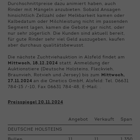
Durchschnittpreise dazu animiert haben, auch
Rinder mit Mängeln anzubieten. Sobald Ansagen
hinsichtlich Zellzahl oder Melkbarkeit kamen oder
Kalbedatum oder Milchleistung nicht im passenden
Segment lagen, kamen die Gebote gar nicht, oder
nur sehr zögerlich. Die Kunden sind aktuell bereit,
für gute Rinder sehr viel Geld auszugeben, kaufen
aber durchaus qualitätsbewusst.
Die nächste Zuchtviehauktion in Alsfeld findet am
Mittwoch, 18.12.2024
statt. Anmeldung der
Auktionstiere (Deutsche Holsteins, Fleckvieh,
Braunvieh, Rotvieh und Jersey) bis zum
Mittwoch,
27.11.2024
an die Qnetics GmbH, Alsfeld: Tel. 06631
784-15 /-10, Fax 06631 784-48, E-Mail: .
Preisspiegel 20.11.2024
Angebot
Verkauft
Spanne 
DEUTSCHE HOLSTEINS
Bullen
11
11
1.350 - 