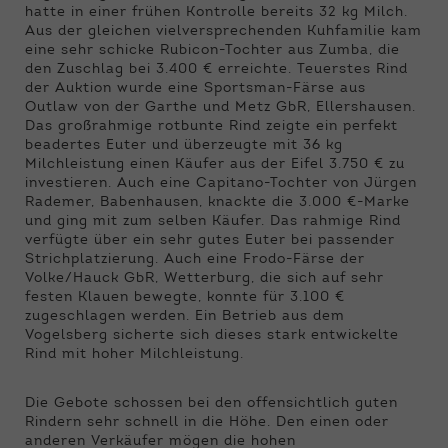
hatte in einer frühen Kontrolle bereits 32 kg Milch.
Aus der gleichen vielversprechenden Kuhfamilie kam
eine sehr schicke Rubicon-Tochter aus Zumba, die
den Zuschlag bei 3.400 € erreichte. Teuerstes Rind
der Auktion wurde eine Sportsman-Färse aus
Outlaw von der Garthe und Metz GbR, Ellershausen.
Das großrahmige rotbunte Rind zeigte ein perfekt
beadertes Euter und überzeugte mit 36 kg
Milchleistung einen Käufer aus der Eifel 3.750 € zu
investieren. Auch eine Capitano-Tochter von Jürgen
Rademer, Babenhausen, knackte die 3.000 €-Marke
und ging mit zum selben Käufer. Das rahmige Rind
verfügte über ein sehr gutes Euter bei passender
Strichplatzierung. Auch eine Frodo-Färse der
Volke/Hauck GbR, Wetterburg, die sich auf sehr
festen Klauen bewegte, konnte für 3.100 €
zugeschlagen werden. Ein Betrieb aus dem
Vogelsberg sicherte sich dieses stark entwickelte
Rind mit hoher Milchleistung.
Die Gebote schossen bei den offensichtlich guten
Rindern sehr schnell in die Höhe. Den einen oder
anderen Verkäufer mögen die hohen