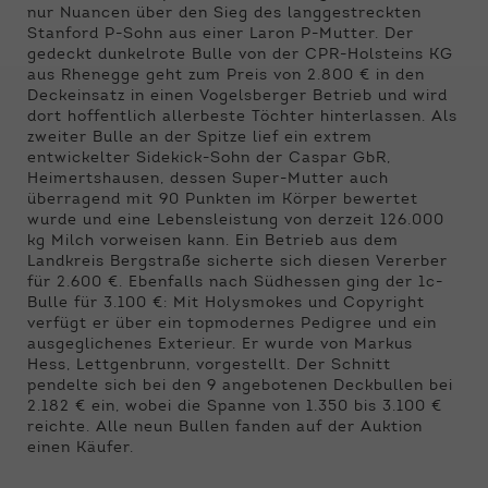
Funktionen der Webseite benötigt. Dadurch ist
nur Nuancen über den Sieg des langgestreckten
gewährleistet, dass die Webseite einwandfrei
Stanford P-Sohn aus einer Laron P-Mutter. Der
funktioniert.
gedeckt dunkelrote Bulle von der CPR-Holsteins KG
aus Rhenegge geht zum Preis von 2.800 € in den
Name
Cookie-Informationen anzeigen
cookie_optin
Deckeinsatz in einen Vogelsberger Betrieb und wird
dort hoffentlich allerbeste Töchter hinterlassen. Als
zweiter Bulle an der Spitze lief ein extrem
Anbieter
Qnetics
Externe Inhalte
entwickelter Sidekick-Sohn der Caspar GbR,
Heimertshausen, dessen Super-Mutter auch
Wir verwenden auf unserer Website externe
Laufzeit
1 Jahr
überragend mit 90 Punkten im Körper bewertet
Inhalte, um Ihnen zusätzliche Informationen
wurde und eine Lebensleistung von derzeit 126.000
anzubieten.
Zweck
Cookie Einstellungen speichern
kg Milch vorweisen kann. Ein Betrieb aus dem
Landkreis Bergstraße sicherte sich diesen Vererber
für 2.600 €. Ebenfalls nach Südhessen ging der 1c-
Bulle für 3.100 €: Mit Holysmokes und Copyright
verfügt er über ein topmodernes Pedigree und ein
ausgeglichenes Exterieur. Er wurde von Markus
Hess, Lettgenbrunn, vorgestellt. Der Schnitt
pendelte sich bei den 9 angebotenen Deckbullen bei
2.182 € ein, wobei die Spanne von 1.350 bis 3.100 €
reichte. Alle neun Bullen fanden auf der Auktion
einen Käufer.