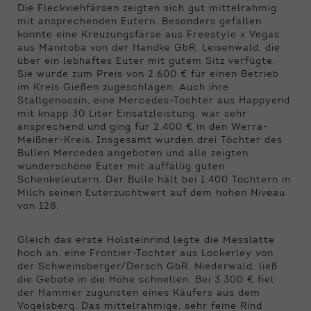
Die Fleckviehfärsen zeigten sich gut mittelrahmig
mit ansprechenden Eutern. Besonders gefallen
konnte eine Kreuzungsfärse aus Freestyle x Vegas
aus Manitoba von der Handke GbR, Leisenwald, die
über ein lebhaftes Euter mit gutem Sitz verfügte.
Sie wurde zum Preis von 2.600 € für einen Betrieb
im Kreis Gießen zugeschlagen. Auch ihre
Stallgenossin, eine Mercedes-Tochter aus Happyend
mit knapp 30 Liter Einsatzleistung, war sehr
ansprechend und ging für 2.400 € in den Werra-
Meißner-Kreis. Insgesamt wurden drei Töchter des
Bullen Mercedes angeboten und alle zeigten
wunderschöne Euter mit auffällig guten
Schenkeleutern. Der Bulle hält bei 1.400 Töchtern in
Milch seinen Euterzuchtwert auf dem hohen Niveau
von 128.
Gleich das erste Holsteinrind legte die Messlatte
hoch an: eine Frontier-Tochter aus Lockerley von
der Schweinsberger/Dersch GbR, Niederwald, ließ
die Gebote in die Höhe schnellen. Bei 3.300 € fiel
der Hammer zugunsten eines Käufers aus dem
Vogelsberg. Das mittelrahmige, sehr feine Rind