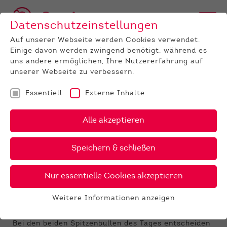
Datenschutzeinstellungen
Auf unserer Webseite werden Cookies verwendet.
Einige davon werden zwingend benötigt, während es
uns andere ermöglichen, Ihre Nutzererfahrung auf
unserer Webseite zu verbessern.
Essentiell
Externe Inhalte
UNTERNEHMEN
News
Detail
Alle akzeptieren
22.11.2024
, Autor:
Thea Ebinger, LLH
Speichern & schließen
Ergebnisse Zuchtviehauktion
November 2024
Nur essentielle Cookies akzeptieren
Mehr Spanne bei den Färsen – Kunden
Weitere Informationen anzeigen
kaufen preisbewusst
Essentiell
Essentielle Cookies werden für grundlegende
Bei den beiden Spitzenbullen des Tages entscheiden