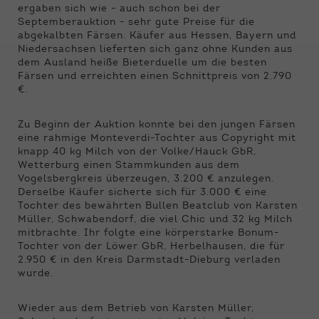
Funktionen der Webseite benötigt. Dadurch ist
ergaben sich wie - auch schon bei der
gewährleistet, dass die Webseite einwandfrei
Septemberauktion - sehr gute Preise für die
funktioniert.
abgekalbten Färsen. Käufer aus Hessen, Bayern und
Niedersachsen lieferten sich ganz ohne Kunden aus
Name
Cookie-Informationen anzeigen
cookie_optin
dem Ausland heiße Bieterduelle um die besten
Färsen und erreichten einen Schnittpreis von 2.790
€.
Anbieter
Qnetics
Externe Inhalte
Wir verwenden auf unserer Website externe
Laufzeit
1 Jahr
Zu Beginn der Auktion konnte bei den jungen Färsen
Inhalte, um Ihnen zusätzliche Informationen
eine rahmige Monteverdi-Tochter aus Copyright mit
anzubieten.
knapp 40 kg Milch von der Volke/Hauck GbR,
Zweck
Cookie Einstellungen speichern
Wetterburg einen Stammkunden aus dem
Vogelsbergkreis überzeugen, 3.200 € anzulegen.
Derselbe Käufer sicherte sich für 3.000 € eine
Tochter des bewährten Bullen Beatclub von Karsten
Müller, Schwabendorf, die viel Chic und 32 kg Milch
mitbrachte. Ihr folgte eine körperstarke Bonum-
Tochter von der Löwer GbR, Herbelhausen, die für
2.950 € in den Kreis Darmstadt-Dieburg verladen
wurde.
Wieder aus dem Betrieb von Karsten Müller,