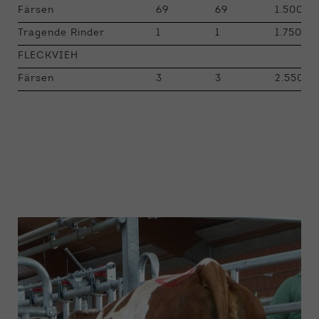
Färsen
69
69
1.500 - 
Tragende Rinder
1
1
1.750
FLECKVIEH
Färsen
3
3
2.550 -