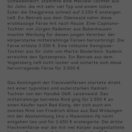
Schwabendorf, stammte eine Melview-Tochter aus
Sir John, die mit sehr viel Typ und einem tollen
Euter die Steigpreise schnell auf 3.250 € ansteigen
ließ. Ein Betrieb aus dem Odenwald nahm diese
erstklassige Färse mit nach Hause. Eine Capitano-
Tochter von Jürgen Rademer aus Babenhausen
machte Werbung für diesen jungen Vererber, der
körperstarke mittelrahmige Färsen hervorbringt. Die
Färse erlöste 3.050 €. Eine rotbunte Swinglook-
Tochter aus Sir John von Martin Biederbick, Sudeck,
erreichte den Spitzenpreis. Ein Betrieb aus dem
Vogelsberg ließ nicht locker und sicherte sich diese
hervorragende Färse für 3.500 €.
Das Kontingent der Fleckviehfärsen startete direkt
mit einer typvollen und euterstarken Hamlet-
Tochter von der Handke GbR, Leisenwald. Das
mittelrahmige korrekte Rind ging für 2.550 € an
einen Käufer nach Bad König, der sich auch ein
zweites Rind von Friedrich Albus aus Bad Wildungen
mit der Abstammung Imo x Maienstein Pp nicht
entgehen lies und für 2.650 € ersteigerte. Die dritte
Fleckviehfärse war die mit viel Körper ausgestattete