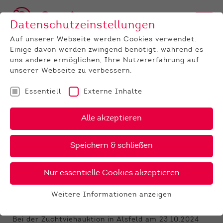
Datenschutzeinstellungen
Auf unserer Webseite werden Cookies verwendet.
Einige davon werden zwingend benötigt, während es
uns andere ermöglichen, Ihre Nutzererfahrung auf
unserer Webseite zu verbessern.
Essentiell
Externe Inhalte
UNTERNEHMEN
News
Detail
Alle akzeptieren
25.10.2024
, Autor:
Thea Ebinger, LLH
Speichern & schließen
Ergebnisse Zuchtviehauktion
Oktober 2024
Nur essentielle Cookies akzeptieren
Nochmals deutliche Preissteigerung bei
Weitere Informationen anzeigen
den Färsen
Essentiell
Essentielle Cookies werden für grundlegende
Bei der Zuchtviehauktion in Alsfeld am 23.10.2024