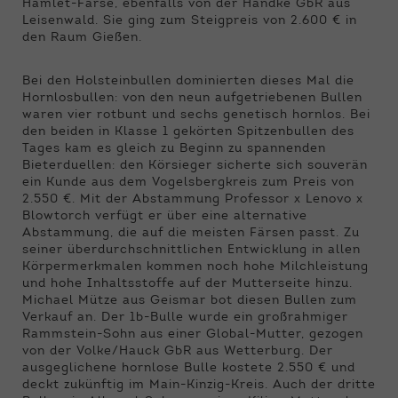
Hamlet-Färse, ebenfalls von der Handke GbR aus
Leisenwald. Sie ging zum Steigpreis von 2.600 € in
den Raum Gießen.
Bei den Holsteinbullen dominierten dieses Mal die
Hornlosbullen: von den neun aufgetriebenen Bullen
waren vier rotbunt und sechs genetisch hornlos. Bei
den beiden in Klasse 1 gekörten Spitzenbullen des
Tages kam es gleich zu Beginn zu spannenden
Bieterduellen: den Körsieger sicherte sich souverän
ein Kunde aus dem Vogelsbergkreis zum Preis von
2.550 €. Mit der Abstammung Professor x Lenovo x
Blowtorch verfügt er über eine alternative
Abstammung, die auf die meisten Färsen passt. Zu
seiner überdurchschnittlichen Entwicklung in allen
Körpermerkmalen kommen noch hohe Milchleistung
und hohe Inhaltsstoffe auf der Mutterseite hinzu.
Michael Mütze aus Geismar bot diesen Bullen zum
Verkauf an. Der 1b-Bulle wurde ein großrahmiger
Rammstein-Sohn aus einer Global-Mutter, gezogen
von der Volke/Hauck GbR aus Wetterburg. Der
ausgeglichene hornlose Bulle kostete 2.550 € und
deckt zukünftig im Main-Kinzig-Kreis. Auch der dritte