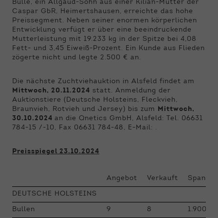
Bulle, ein Allgaud-Sohn aus einer Kilian-Mutter der
Caspar GbR, Heimertshausen, erreichte das hohe
Preissegment. Neben seiner enormen körperlichen
Entwicklung verfügt er über eine beeindruckende
Mutterleistung mit 19.233 kg in der Spitze bei 4,08
Fett- und 3,45 Eiweiß-Prozent. Ein Kunde aus Flieden
zögerte nicht und legte 2.500 € an.
Die nächste Zuchtviehauktion in Alsfeld findet am
Mittwoch, 20.11.2024
statt. Anmeldung der
Auktionstiere (Deutsche Holsteins, Fleckvieh,
Braunvieh, Rotvieh und Jersey) bis zum
Mittwoch,
30.10.2024
an die Qnetics GmbH, Alsfeld: Tel. 06631
784-15 /-10, Fax 06631 784-48, E-Mail: .
Preisspiegel 23.10.2024
Angebot
Verkauft
Spanne 
DEUTSCHE HOLSTEINS
Bullen
9
8
1.900 - 