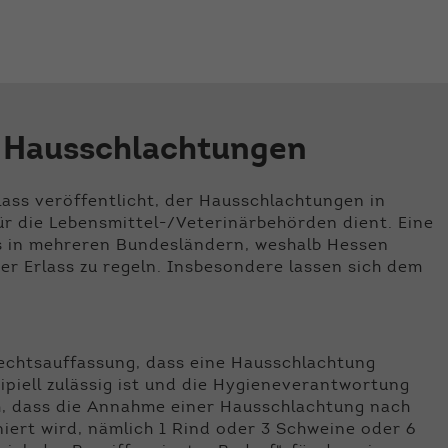
der Webseite benötigt. Dadurch ist gewährleistet, dass
die Webseite einwandfrei funktioniert.
Name
Cookie-Informationen anzeigen
cookie_optin
Anbieter
Qnetics
Externe Inhalte
u Hausschlachtungen
Wir verwenden auf unserer Website externe Inhalte, um
Laufzeit
1 Jahr
Ihnen zusätzliche Informationen anzubieten.
Zweck
Cookie Einstellungen speichern
ass veröffentlicht, der Hausschlachtungen in
ür die Lebensmittel-/Veterinärbehörden dient. Eine
s in mehreren Bundesländern, weshalb Hessen
per Erlass zu regeln. Insbesondere lassen sich dem
 Rechtsauffassung, dass eine Hausschlachtung
ipiell zulässig ist und die Hygieneverantwortung
ch, dass die Annahme einer Hausschlachtung nach
niert wird, nämlich 1 Rind oder 3 Schweine oder 6