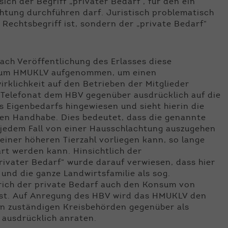
ch der Begriff „privater Bedarf“, für den ein
htung durchführen darf. Juristisch problematisch
r Rechtsbegriff ist, sondern der „private Bedarf“
ch Veröffentlichung des Erlasses diese
 zum HMUKLV aufgenommen, um einen
klichkeit auf den Betrieben der Mitglieder
Telefonat dem HBV gegenüber ausdrücklich auf die
des Eigenbedarfs hingewiesen und sieht hierin die
chen Handhabe. Dies bedeutet, dass die genannte
in jedem Fall von einer Hausschlachtung auszugehen
einer höheren Tierzahl vorliegen kann, so lange
ärt werden kann. Hinsichtlich der
privater Bedarf“ wurde darauf verwiesen, dass hier
und die ganze Landwirtsfamilie als sog.
prich der private Bedarf auch den Konsum von
asst. Auf Anregung des HBV wird das HMUKLV den
n zuständigen Kreisbehörden gegenüber als
ausdrücklich anraten.