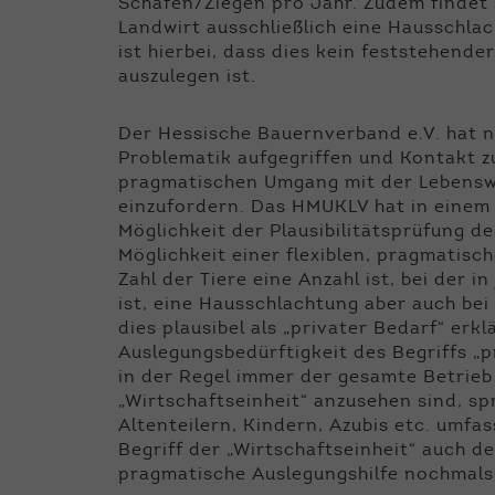
Schafen/Ziegen pro Jahr. Zudem findet si
Landwirt ausschließlich eine Hausschlac
ist hierbei, dass dies kein feststehende
auszulegen ist.
Der Hessische Bauernverband e.V. hat na
Problematik aufgegriffen und Kontakt
pragmatischen Umgang mit der Lebenswir
einzufordern. Das HMUKLV hat in einem 
Möglichkeit der Plausibilitätsprüfung 
Möglichkeit einer flexiblen, pragmatis
Zahl der Tiere eine Anzahl ist, bei der 
ist, eine Hausschlachtung aber auch bei 
dies plausibel als „privater Bedarf“ erkl
Auslegungsbedürftigkeit des Begriffs „
in der Regel immer der gesamte Betrieb 
„Wirtschaftseinheit“ anzusehen sind, s
Altenteilern, Kindern, Azubis etc. umf
Begriff der „Wirtschaftseinheit“ auch de
pragmatische Auslegungshilfe nochmals 