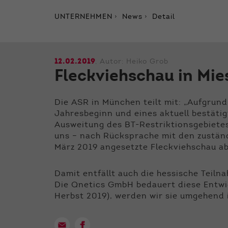
UNTERNEHMEN
News
Detail
12.02.2019
, Autor:
Heiko Grob
Fleckviehschau in Mi
Die ASR in München teilt mit: „Aufgrund
Jahresbeginn und eines aktuell bestäti
Ausweitung des BT-Restriktionsgebietes 
uns – nach Rücksprache mit den zuständ
März 2019 angesetzte Fleckviehschau abz
Damit entfällt auch die hessische Teiln
Die Qnetics GmbH bedauert diese Entwickl
Herbst 2019), werden wir sie umgehend 