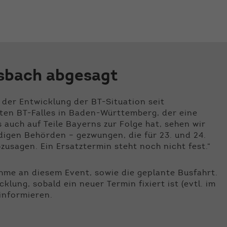
der Webseite benötigt. Dadurch ist gewährleistet, dass
die Webseite einwandfrei funktioniert.
Name
Cookie-Informationen anzeigen
cookie_optin
Anbieter
Qnetics
Externe Inhalte
esbach abgesagt
Wir verwenden auf unserer Website externe Inhalte, um
Laufzeit
1 Jahr
Ihnen zusätzliche Informationen anzubieten.
Zweck
Cookie Einstellungen speichern
 der Entwicklung der BT-Situation seit
gten BT-Falles in Baden-Württemberg, der eine
auch auf Teile Bayerns zur Folge hat, sehen wir
igen Behörden – gezwungen, die für 23. und 24.
usagen. Ein Ersatztermin steht noch nicht fest.“
ahme an diesem Event, sowie die geplante Busfahrt.
ung, sobald ein neuer Termin fixiert ist (evtl. im
informieren.