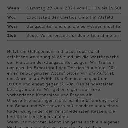
Funktionen der Webseite benötigt. Dadurch ist
gewährleistet, dass die Webseite einwandfrei
Wann:
Samstag 29. Juni 2024 von 10:00h bis 16:30h (A
funktioniert.
Wo:
Exportstall der Qnetics GmbH in Alsfeld
Name
Cookie-Informationen anzeigen
cookie_optin
Wer:
Jungzüchter und die, die es werden möchten a
Ziel:
Beste Vorbereitung auf deine Teilnahme an W
Anbieter
Qnetics
Externe Inhalte
Wir verwenden auf unserer Website externe
Laufzeit
1 Jahr
Nutzt die Gelegenheit und lasst Euch durch
Inhalte, um Ihnen zusätzliche Informationen
erfahrene Anleitung alles rund um die Wettbewerbe
anzubieten.
Zweck
Cookie Einstellungen speichern
der Fleischrinder-Jungzüchter zeigen. Wir treffen
uns dazu im Exportstall der Qnetics in Alsfeld. Für
einen reibungslosen Ablauf bitten wir um Auftrieb
und Anreise ab 9:00h. Das Seminar beginnt um
10:00h und endet gegen 16:30h. Das Mindestalter
beträgt 6 Jahre. Wir gehen eigens auf Eure
vorhandenen Kenntnisse und Fragen ein.
Unsere Profis bringen nicht nur ihre Erfahrung rund
um Schau und Wettbewerb mit, sondern auch einen
Kader Jungrinder der verschiedensten Rassen, die
bereit sind mit Euch zu üben.
Wenn Ihr möchtet, könnt Ihr gerne auch ein eigenes
Rind sowie die dafür vorhandene Ausrüstung