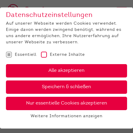
Datenschutzeinstellungen
Auf unserer Webseite werden Cookies verwendet.
Einige davon werden zwingend benötigt, während es
uns andere ermöglichen, Ihre Nutzererfahrung auf
unserer Webseite zu verbessern.
Essentiell
Externe Inhalte
UNTERNEHMEN
News
Detail
Alle akzeptieren
27.05.2024
, Autor:
Monika Schmutzler
Speichern & schließen
Fleischrinder-Jungzüchter-
Workshop im Juni in Alsfeld
Nur essentielle Cookies akzeptieren
Jetzt anmelden für den eintägigen
Weitere Informationen anzeigen
Workshop
Essentiell
Essentielle Cookies werden für grundlegende