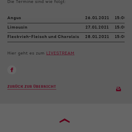
Funktionen der Webseite benötigt. Dadurch ist
Die Termine sind wie folgt:
gewährleistet, dass die Webseite einwandfrei
funktioniert.
Angus
26.01.2021
15:00 U
Name
Cookie-Informationen anzeigen
cookie_optin
Limousin
27.01.2021
15:00 U
Fleckvieh-Fleisch und Charolais
28.01.2021
15:00 U
Anbieter
Qnetics
Externe Inhalte
Wir verwenden auf unserer Website externe
Laufzeit
1 Jahr
Hier geht es zum
LIVESTREAM
Inhalte, um Ihnen zusätzliche Informationen
anzubieten.
Zweck
Cookie Einstellungen speichern
ZURÜCK ZUR ÜBERSICHT
›