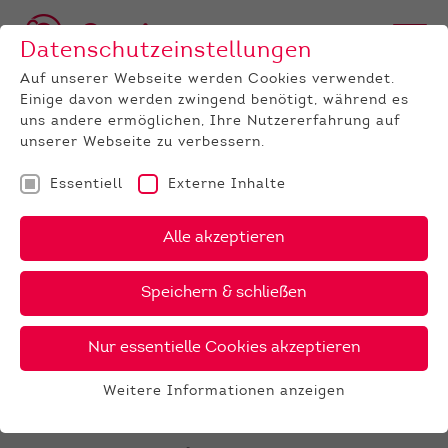
Datenschutzeinstellungen
Auf unserer Webseite werden Cookies verwendet.
Einige davon werden zwingend benötigt, während es
uns andere ermöglichen, Ihre Nutzererfahrung auf
unserer Webseite zu verbessern.
Essentiell
Externe Inhalte
UNTERNEHMEN
News
Detail
Alle akzeptieren
28.01.2021
Speichern & schließen
Fleischrinder-Körung LIVE
aus dem Ring, seien Sie dabei
Nur essentielle Cookies akzeptieren
Wir haben kurzfristig die Möglichkeit bekommen,
Weitere Informationen anzeigen
auch die Körungen der einzelnen Fleischrinder-
Essentiell
Rassen live zu zeigen.
Essentielle Cookies werden für grundlegende