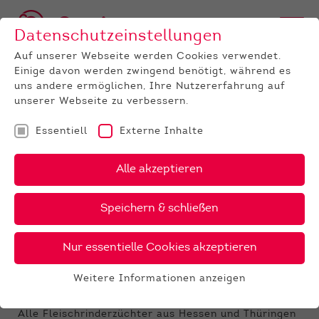
Datenschutzeinstellungen
Auf unserer Webseite werden Cookies verwendet.
Einige davon werden zwingend benötigt, während es
uns andere ermöglichen, Ihre Nutzererfahrung auf
unserer Webseite zu verbessern.
Essentiell
Externe Inhalte
UNTERNEHMEN
News
Detail
Alle akzeptieren
03.02.2025
, Autor:
Harald Krausmüller
Speichern & schließen
Fleischrindertag 21./22. März
2025 in Alsfeld - Die Schau
Nur essentielle Cookies akzeptieren
Anmeldungen zur Schau werden bis zum
Weitere Informationen anzeigen
14.02.2025 entgegen genommen
Essentiell
Essentielle Cookies werden für grundlegende
Alle Fleischrinderzüchter aus Hessen und Thüringen