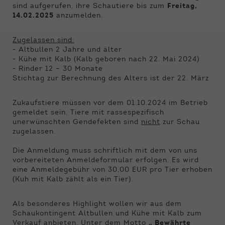
Funktionen der Webseite benötigt. Dadurch ist
sind aufgerufen, ihre Schautiere bis zum
Freitag,
gewährleistet, dass die Webseite einwandfrei
14.02.2025
anzumelden.
funktioniert.
Zugelassen sind:
Name
Cookie-Informationen anzeigen
cookie_optin
- Altbullen 2 Jahre und älter
- Kühe mit Kalb (Kalb geboren nach 22. Mai 2024)
Anbieter
Qnetics
- Rinder 12 – 30 Monate
Externe Inhalte
Stichtag zur Berechnung des Alters ist der 22. März
Wir verwenden auf unserer Website externe
Laufzeit
1 Jahr
Inhalte, um Ihnen zusätzliche Informationen
Zukaufstiere müssen vor dem 01.10.2024 im Betrieb
anzubieten.
Zweck
Cookie Einstellungen speichern
gemeldet sein. Tiere mit rassespezifisch
unerwünschten Gendefekten sind
nicht
zur Schau
zugelassen.
Die Anmeldung muss schriftlich mit dem von uns
vorbereiteten Anmeldeformular erfolgen. Es wird
eine Anmeldegebühr von 30,00 EUR pro Tier erhoben
(Kuh mit Kalb zählt als ein Tier).
Als besonderes Highlight wollen wir aus dem
Schaukontingent Altbullen und Kühe mit Kalb zum
Verkauf anbieten. Unter dem Motto
„ Bewährte