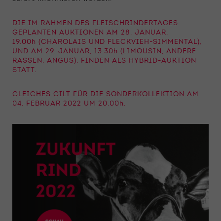
DIE IM RAHMEN DES FLEISCHRINDERTAGES
GEPLANTEN AUKTIONEN AM 28. JANUAR,
19.00
h
(CHAROLAIS UND FLECKVIEH-SIMMENTAL),
UND AM 29. JANUAR, 13.30
h
(LIMOUSIN, ANDERE
RASSEN, ANGUS), FINDEN ALS HYBRID-AUKTION
STATT.
GLEICHES GILT FÜR DIE SONDERKOLLEKTION AM
04. FEBRUAR 2022 UM 20.00
h
.