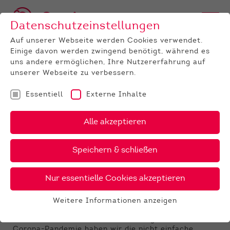
Datenschutzeinstellungen
Auf unserer Webseite werden Cookies verwendet.
Einige davon werden zwingend benötigt, während es
uns andere ermöglichen, Ihre Nutzererfahrung auf
unserer Webseite zu verbessern.
Essentiell
Externe Inhalte
UNTERNEHMEN
News
Detail
Alle akzeptieren
10.12.2021
, Autor:
Jeanette Weinbach
Speichern & schließen
Fleischrindertag und Zukunft
Rind finden nicht statt
Nur essentielle Cookies akzeptieren
Liebe Schaubeschicker und Schaubesucher,
Weitere Informationen anzeigen
Essentiell
Auf Grund der aktuellen Entwicklungen in der
Essentielle Cookies werden für grundlegende
Corona-Pandemie haben wir die nicht einfache