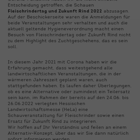
Funktionen der Webseite benötigt. Dadurch ist
Entscheidung getroffen, die Schauen
gewährleistet, dass die Webseite einwandfrei
Fleischrindertag und Zukunft Rind 2022
abzusagen.
funktioniert.
Auf der Beschickerseite waren die Anmeldungen für
beide Veranstaltungen sehr verhalten und auch die
Name
Cookie-Informationen anzeigen
cookie_optin
aktuell geltende Hygieneverordnung macht einen
Besuch von Fleischrindertag oder Zukunft Rind nicht
Anbieter
Qnetics
zu dem Highlight des Zuchtgeschehens, das es sein
Externe Inhalte
soll.
Wir verwenden auf unserer Website externe
Laufzeit
1 Jahr
Inhalte, um Ihnen zusätzliche Informationen
In diesem Jahr 2021 mit Corona haben wir die
anzubieten.
Zweck
Cookie Einstellungen speichern
Erfahrung gemacht, dass weitestgehend alle
landwirtschaftlichen Veranstaltungen, die in der
wärmeren Jahreszeit geplant waren, auch
stattgefunden haben. Es laufen daher Überlegungen,
ob es eine Alternative oder zumindest ein Teilersatz
sein kann, im Rahmen der bereits auf den 24.06. bis
26.06.2022 verlegten Hessischen
Landwirtschaftsmesse (HeLa) eine
Schauveranstaltung für Fleischrinder sowie einen
Ersatz für Zukunft Rind zu integrieren.
Wir hoffen auf Ihr Verständnis und feilen an einem
Alternativ-Konzept, über das wir Sie dann natürlich
sofort informieren werden.