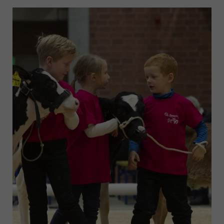
Funktionen der Webseite benötigt. Dadurch ist
gewährleistet, dass die Webseite einwandfrei
funktioniert.
Name
Cookie-Informationen anzeigen
cookie_optin
Anbieter
Qnetics
Externe Inhalte
Wir verwenden auf unserer Website externe
Laufzeit
1 Jahr
Inhalte, um Ihnen zusätzliche Informationen
anzubieten.
Zweck
Cookie Einstellungen speichern