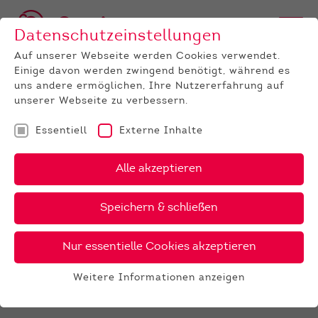
Datenschutzeinstellungen
Auf unserer Webseite werden Cookies verwendet.
Einige davon werden zwingend benötigt, während es
uns andere ermöglichen, Ihre Nutzererfahrung auf
unserer Webseite zu verbessern.
Essentiell
Externe Inhalte
UNTERNEHMEN
News
Detail
Alle akzeptieren
10.01.2019
, Autor:
Jeanette Weinbach
Speichern & schließen
Fotos Tage der Züchterjugend
2018
Nur essentielle Cookies akzeptieren
Endlich stehen die Fotos von Han Hopman
Weitere Informationen anzeigen
für Euch zum Download bereit.
Essentiell
Einfach hier
klicken
.
Essentielle Cookies werden für grundlegende