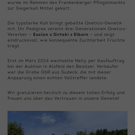
Funktionen der Webseite benötigt. Dadurch ist
wurde im Rahmen des Frankenberger Pfingstmarkts
gewährleistet, dass die Webseite einwandfrei
zur Siegerkuh Mittel gekürt.
funktioniert.
Die typstarke Kuh bringt geballte Qnetics-Genetik
Name
Cookie-Informationen anzeigen
cookie_optin
mit: Ihr Pedigree vereint drei Generationen Qnetics-
Vererber –
Euclan x Sirtaki x Elburn
– und zeigt
Anbieter
Qnetics
eindrucksvoll, wie konsequente Zuchtarbeit Früchte
Externe Inhalte
trägt.
Wir verwenden auf unserer Website externe
Laufzeit
1 Jahr
Inhalte, um Ihnen zusätzliche Informationen
Erst im März 2024 wechselte Nelly per Kaufauftrag
anzubieten.
Zweck
Cookie Einstellungen speichern
bei der Auktion in Alsfeld den Besitzer. Verkäufer
war die Grebe GbR aus Sudeck, die mit dieser
Anpaarung einen echten Volltreffer landete.
Wir gratulieren herzlich zu diesem tollen Erfolg und
freuen uns über das Vertrauen in unsere Genetik!