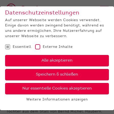
Datenschutzeinstellungen
Auf unserer Webseite werden Cookies verwendet.
Einige davon werden zwingend benötigt, während es
uns andere ermöglichen, Ihre Nutzererfahrung auf
unserer Webseite zu verbessern.
Essentiell
Externe Inhalte
UNTERNEHMEN
News
Detail
Alle akzeptieren
16.06.2025
, Autor:
Uwe Pohlmann
Speichern & schließen
Frankenberg: Qnetics-
Vererbung auf ganzer Linie
Nur essentielle Cookies akzeptieren
Nelly wird zur Siegerkuh Mittel gekürt
Weitere Informationen anzeigen
Großer Erfolg bei der Bezirkstierschau in
Essentiell
Frankenberg: Nelly, eine beeindruckende Euclan-
Essentielle Cookies werden für grundlegende
Tochter aus dem Stall von Bernd Michel, Haubern,