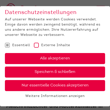
Datenschutzeinstellungen
Auf unserer Webseite werden Cookies verwendet.
Einige davon werden zwingend benötigt, während es
uns andere ermöglichen, Ihre Nutzererfahrung auf
unserer Webseite zu verbessern.
Essentiell
Externe Inhalte
UNTERNEHMEN
News
Detail
Alle akzeptieren
14.03.2019
, Autor:
Ulrike Niebling
Speichern & schließen
Großes Interesse bei der
Fachveranstaltung
Nur essentielle Cookies akzeptieren
Fleischrinder
Weitere Informationen anzeigen
Essentiell
Am 14. März fanden sich 120 interessierte
Essentielle Cookies werden für grundlegende
Fleischrindzüchter und Mutterkuhhalter in