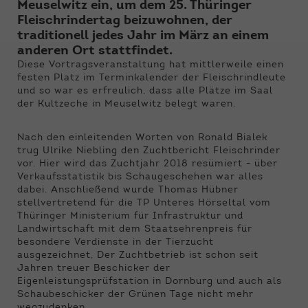
Funktionen der Webseite benötigt. Dadurch ist
Meuselwitz ein, um dem 25. Thüringer
gewährleistet, dass die Webseite einwandfrei
Fleischrindertag beizuwohnen, der
funktioniert.
traditionell jedes Jahr im März an einem
anderen Ort stattfindet.
Name
Cookie-Informationen anzeigen
cookie_optin
Diese Vortragsveranstaltung hat mittlerweile einen
festen Platz im Terminkalender der Fleischrindleute
Anbieter
Qnetics
und so war es erfreulich, dass alle Plätze im Saal
Externe Inhalte
der Kultzeche in Meuselwitz belegt waren.
Wir verwenden auf unserer Website externe
Laufzeit
1 Jahr
Inhalte, um Ihnen zusätzliche Informationen
Nach den einleitenden Worten von Ronald Bialek
anzubieten.
Zweck
Cookie Einstellungen speichern
trug Ulrike Niebling den Zuchtbericht Fleischrinder
vor. Hier wird das Zuchtjahr 2018 resümiert - über
Verkaufsstatistik bis Schaugeschehen war alles
dabei. Anschließend wurde Thomas Hübner
stellvertretend für die TP Unteres Hörseltal vom
Thüringer Ministerium für Infrastruktur und
Landwirtschaft mit dem Staatsehrenpreis für
besondere Verdienste in der Tierzucht
ausgezeichnet, Der Zuchtbetrieb ist schon seit
Jahren treuer Beschicker der
Eigenleistungsprüfstation in Dornburg und auch als
Schaubeschicker der Grünen Tage nicht mehr
wegzudenken.