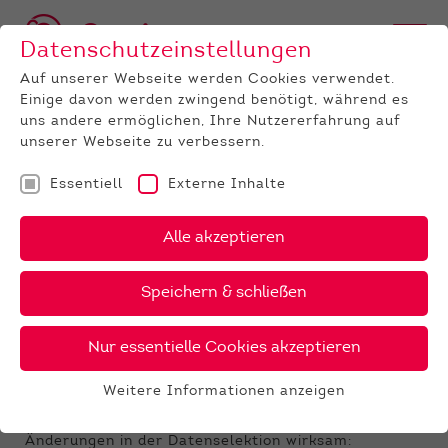
Datenschutzeinstellungen
Auf unserer Webseite werden Cookies verwendet.
Einige davon werden zwingend benötigt, während es
uns andere ermöglichen, Ihre Nutzererfahrung auf
unserer Webseite zu verbessern.
Essentiell
Externe Inhalte
UNTERNEHMEN
News
Detail
Alle akzeptieren
08.04.2020
, Autor:
Bernd Koch
Speichern & schließen
Holstein-ZWS April: Best Benz
bleibt Listenführer
Nur essentielle Cookies akzeptieren
Apoll P und Power rangieren in den Top 5
Weitere Informationen anzeigen
bei den Rotbunten.
Essentiell
Mit der ZWS April 2020 werden bedeutende
Essentielle Cookies werden für grundlegende
Änderungen in der Datenselektion wirksam: