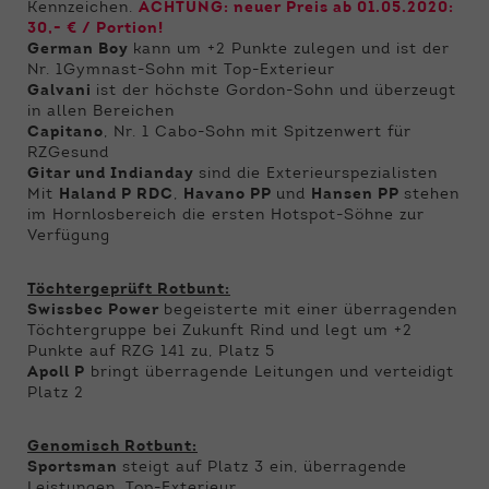
Kennzeichen.
ACHTUNG: neuer Preis ab 01.05.2020:
30,- € / Portion!
German Boy
kann um +2 Punkte zulegen und ist der
Nr. 1
Gymnast-Sohn mit Top-Exterieur
Galvani
ist der höchste Gordon-Sohn und überzeugt
in allen Bereichen
Capitano
, Nr. 1 Cabo-Sohn mit Spitzenwert für
RZGesund
Gitar und Indianday
sind die Exterieurspezialisten
Mit
Haland P RDC
,
Havano PP
und
Hansen PP
stehen
im Hornlosbereich die ersten Hotspot-Söhne zur
Verfügung
Töchtergeprüft Rotbunt:
Swissbec Power
begeisterte mit einer überragenden
Töchtergruppe bei Zukunft Rind und legt um +2
Punkte auf RZG 141 zu, Platz 5
Apoll P
bringt überragende Leitungen und verteidigt
Platz 2
Genomisch Rotbunt:
Sportsman
steigt auf Platz 3 ein, überragende
Leistungen, Top-Exterieur