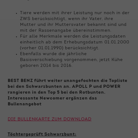
Funktionen der Webseite benötigt. Dadurch ist
gewährleistet, dass die Webseite einwandfrei
Tiere werden mit ihrer Leistung nur noch in der
funktioniert.
ZWS berücksichtigt, wenn ihr Vater, ihre
Mutter und ihr Muttersvater bekannt sind und
Name
Cookie-Informationen anzeigen
cookie_optin
mit der Rassenangabe übereinstimmen.
Für alle Merkmale werden die Leistungsdaten
Anbieter
Qnetics
einheitlich ab dem Erhebungsdatum 01.01.2000
Externe Inhalte
(vorher 01.01.1990) berücksichtigt.
Wir verwenden auf unserer Website externe
Laufzeit
1 Jahr
Ebenfalls wurde die jährliche
Inhalte, um Ihnen zusätzliche Informationen
Basisverschiebung vorgenommen, jetzt Kühe
anzubieten.
geboren 2014 bis 2016.
Zweck
Cookie Einstellungen speichern
BEST BENZ führt weiter unangefochten die Topliste
bei den Schwarzbunten an. APOLL P und POWER
rangieren in den Top 5 bei den Rotbunten.
Interessante Newcomer ergänzen das
Bullenangebot
DIE BULLENKARTE ZUM DOWNLOAD
Töchtergeprüft Schwarzbunt: