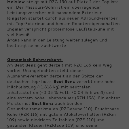
Melview
steigt mit RZG 150 auf Platz 2 der Topliste
ein. Der Missouri-Sohn ist ein überragender
Leistungsvererber mit passendem Exterieur
Kingston
startet durch als neuer Allroundvererber
mit Top-Exterieur und besten Robotereigenschaften
Ingmar
verspricht problemlose Laufstallkühe mit
viel Eiweiß
Argus
kann in der Leistung weiter zulegen und
bestätigt seine Zuchtwerte
Genomisch Schwarzbunt:
An
Best Benz
geht derzeit mit RZG 165 kein Weg
vorbei. Unangefochten steht dieser
Ausnahmevererber derzeit an der Spitze der
deutschen Top-Liste.
Best Benz
vererbt eine hohe
Milchleistung (+1.816 kg) mit neutralen
Inhaltsstoffen (+0,03 % Fett; +0,04 % Eiweiß) und
eine extrem hohe Lebensdauer (RZN 138). Ein echter
Meister ist
Best Benz
auch bei den
Gesundheitsmerkmalen (RZGesund 110). Fruchtbare
Kühe (RZR 116) mit gutem Albkalbverhalten (RZKm
109) sowie niedrigen Zellzahlen (RZS 110) und
gesunden Klauen (RZKlaue 109) sind seine