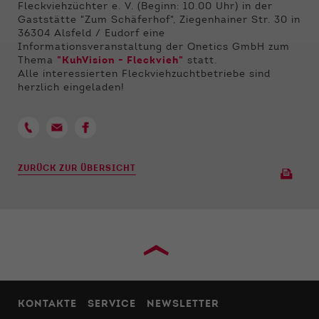
Funktionen der Webseite benötigt. Dadurch ist
Fleckviehzüchter e. V. (Beginn: 10.00 Uhr) in der
gewährleistet, dass die Webseite einwandfrei
Gaststätte "Zum Schäferhof", Ziegenhainer Str. 30 in
funktioniert.
36304 Alsfeld / Eudorf eine
Informationsveranstaltung der Qnetics GmbH zum
Thema
"KuhVision - Fleckvieh"
statt.
Name
Cookie-Informationen anzeigen
cookie_optin
Alle interessierten Fleckviehzuchtbetriebe sind
herzlich eingeladen!
Anbieter
Qnetics
Externe Inhalte
Wir verwenden auf unserer Website externe
Laufzeit
1 Jahr
Inhalte, um Ihnen zusätzliche Informationen
anzubieten.
Zweck
Cookie Einstellungen speichern
ZURÜCK ZUR ÜBERSICHT
›
KONTAKTE
SERVICE
NEWSLETTER