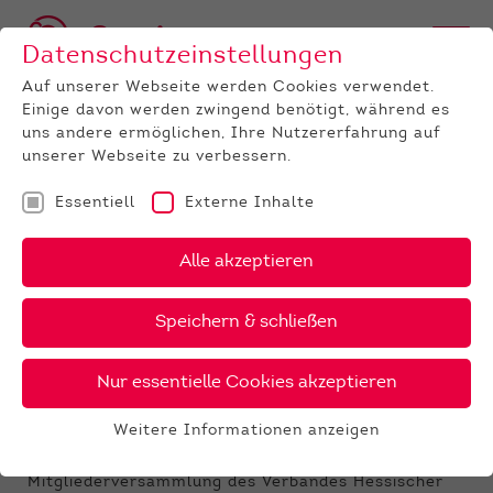
Datenschutzeinstellungen
Auf unserer Webseite werden Cookies verwendet.
Einige davon werden zwingend benötigt, während es
uns andere ermöglichen, Ihre Nutzererfahrung auf
unserer Webseite zu verbessern.
Essentiell
Externe Inhalte
UNTERNEHMEN
News
Detail
Alle akzeptieren
29.10.2018
, Autor:
Qnetics
Speichern & schließen
Info-Veranstaltung KuhVision
Fleckvieh
Nur essentielle Cookies akzeptieren
Weibliche Lernstichprobe bei Fleckvieh
Weitere Informationen anzeigen
Am
Donnerstag, 8. November 2018
,
Beginn ca. 13.30
Essentiell
Uhr,
findet im Anschluss an die
Essentielle Cookies werden für grundlegende
Mitgliederversammlung des Verbandes Hessischer