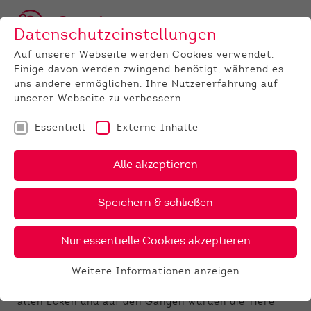
Datenschutzeinstellungen
Auf unserer Webseite werden Cookies verwendet.
Einige davon werden zwingend benötigt, während es
uns andere ermöglichen, Ihre Nutzererfahrung auf
unserer Webseite zu verbessern.
Essentiell
Externe Inhalte
UNTERNEHMEN
News
Detail
Alle akzeptieren
17.04.2023
, Autor:
Sandra Waschnewski
Speichern & schließen
Jungzüchtertage in Laasdorf –
die Ergebnisse
Nur essentielle Cookies akzeptieren
Am 14. und 15 April 2023 war das
Weitere Informationen anzeigen
Vermarktungszentrum in Laasdorf fest in der Hand
Essentiell
von Jungzüchtern aus Hessen und Thüringen. In
Essentielle Cookies werden für grundlegende
allen Ecken und auf den Gängen wurden die Tiere