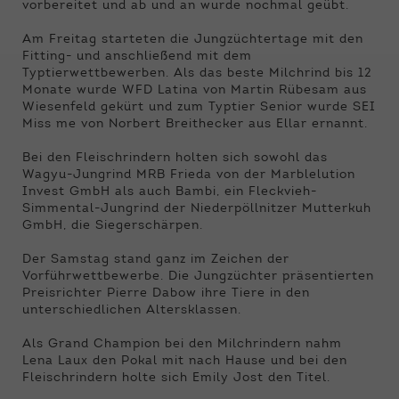
Funktionen der Webseite benötigt. Dadurch ist
vorbereitet und ab und an wurde nochmal geübt.
gewährleistet, dass die Webseite einwandfrei
funktioniert.
Am Freitag starteten die Jungzüchtertage mit den
Fitting- und anschließend mit dem
Typtierwettbewerben. Als das beste Milchrind bis 12
Name
Cookie-Informationen anzeigen
cookie_optin
Monate wurde WFD Latina von Martin Rübesam aus
Wiesenfeld gekürt und zum Typtier Senior wurde SEI
Anbieter
Qnetics
Externe Inhalte
Miss me von Norbert Breithecker aus Ellar ernannt.
Wir verwenden auf unserer Website externe
Laufzeit
1 Jahr
Bei den Fleischrindern holten sich sowohl das
Inhalte, um Ihnen zusätzliche Informationen
Wagyu-Jungrind MRB Frieda von der Marblelution
anzubieten.
Zweck
Cookie Einstellungen speichern
Invest GmbH als auch Bambi, ein Fleckvieh-
Simmental-Jungrind der Niederpöllnitzer Mutterkuh
GmbH, die Siegerschärpen.
Der Samstag stand ganz im Zeichen der
Vorführwettbewerbe. Die Jungzüchter präsentierten
Preisrichter Pierre Dabow ihre Tiere in den
unterschiedlichen Altersklassen.
Als Grand Champion bei den Milchrindern nahm
Lena Laux den Pokal mit nach Hause und bei den
Fleischrindern holte sich Emily Jost den Titel.