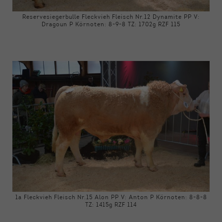
Reservesiegerbulle Fleckvieh Fleisch Nr.12 Dynamite PP V:
Dragoun P Körnoten: 8-9-8 TZ: 1702g RZF 115
1a Fleckvieh Fleisch Nr.15 Alon PP V: Anton P Körnoten: 8-8-8
TZ: 1415g RZF 114