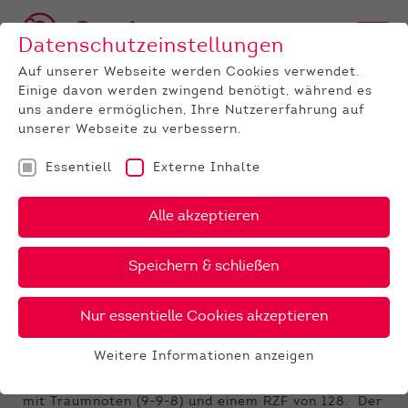
Datenschutzeinstellungen
Auf unserer Webseite werden Cookies verwendet.
Einige davon werden zwingend benötigt, während es
uns andere ermöglichen, Ihre Nutzererfahrung auf
unserer Webseite zu verbessern.
Essentiell
Externe Inhalte
UNTERNEHMEN
News
Detail
Alle akzeptieren
26.01.2023
, Autor:
Martin Bierwirth
Speichern & schließen
Tag 1 - Die Auktion: Körung
Fleckvieh Simmental
Nur essentielle Cookies akzeptieren
Körsieger des Tages der
Weitere Informationen anzeigen
Fleischrinderauktionen in Alsfeld
Essentiell
An der Spitze der Rasse Simmental steht ein Bulle
Essentielle Cookies werden für grundlegende
mit Traumnoten (9-9-8) und einem RZF von 128. Der