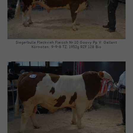
Siegerbulle Fleckvieh Fleisch Nr.10 Goovy Pp V: Gallant
Körnoten: 9-9-8 TZ: 1952g RZF 128 Bio