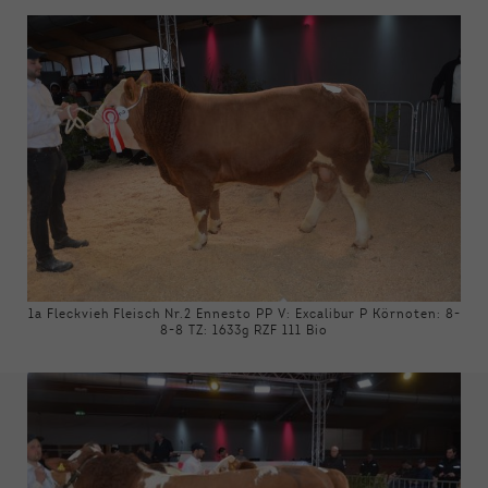
1a Fleckvieh Fleisch Nr.2 Ennesto PP V: Excalibur P Körnoten: 8-
8-8 TZ: 1633g RZF 111 Bio