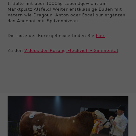
Funktionen der Webseite benötigt. Dadurch ist
1. Bulle mit über 1000kg Lebendgewicht am
gewährleistet, dass die Webseite einwandfrei
Marktplatz Alsfeld! Weiter erstklassige Bullen mit
funktioniert.
Vätern wie Dragoun, Anton oder Excalibur ergänzen
das Angebot mit Spitzenniveau.
Name
Cookie-Informationen anzeigen
cookie_optin
Die Liste der Körergebnisse finden Sie
hier
Anbieter
Qnetics
Externe Inhalte
Wir verwenden auf unserer Website externe
Zu den
Videos der Körung Fleckvieh - Simmental
Laufzeit
1 Jahr
Inhalte, um Ihnen zusätzliche Informationen
anzubieten.
Zweck
Cookie Einstellungen speichern