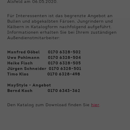
Funktionen der Webseite benötigt. Dadurch ist
Alsfeld am 06.05.2020.
gewährleistet, dass die Webseite einwandfrei
funktioniert.
Für Interessenten ist das begrenzte Angebot an
Bullen und abgekalbten Färsen, Jungrindern und
Name
Cookie-Informationen anzeigen
cookie_optin
Kälbern in Katalogform nachfolgend aufgeführt.
Informationen erhalten Sie bei Ihrem zuständigen
Anbieter
Qnetics
Außendienstmitarbeiter:
Externe Inhalte
Wir verwenden auf unserer Website externe
Laufzeit
1 Jahr
Manfred Göbel 0170 6328-502
Inhalte, um Ihnen zusätzliche Informationen
Uwe Pohlmann 0170 6328-504
anzubieten.
Zweck
Cookie Einstellungen speichern
Heike Flach 0170 6328-505
Jürgen Schneider 0170 6328-501
Timo Klos 0170 6328-498
MayStyle - Angebot
Bernd Koch 0170 6343-362
Den Katalog zum Download finden Sie
hier
.