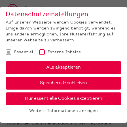
Datenschutzeinstellungen
Auf unserer Webseite werden Cookies verwendet.
Einige davon werden zwingend benötigt, während es
uns andere ermöglichen, Ihre Nutzererfahrung auf
unserer Webseite zu verbessern.
Essentiell
Externe Inhalte
UNTERNEHMEN
News
Detail
Alle akzeptieren
27.04.2020
, Autor:
Kerstin Lang
Speichern & schließen
Maiauktion und MayStyle - das
Onlineangebot
Nur essentielle Cookies akzeptieren
Die aktuell geltenden und berechtigten
Weitere Informationen anzeigen
Einschränkungen infolge des pandemisch
Essentiell
grassierenden Coronavirus SARS CoV2 bedingen den
Essentielle Cookies werden für grundlegende
Ausfall der Zuchtviehauktion und der MayStyle in