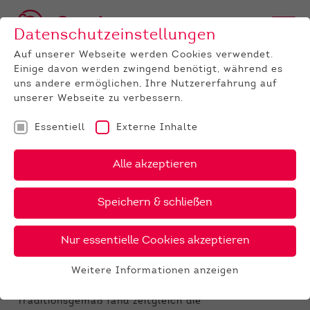
Datenschutzeinstellungen
Auf unserer Webseite werden Cookies verwendet.
Einige davon werden zwingend benötigt, während es
uns andere ermöglichen, Ihre Nutzererfahrung auf
unserer Webseite zu verbessern.
Essentiell
Externe Inhalte
UNTERNEHMEN
News
Detail
Alle akzeptieren
24.06.2026
, Autor:
Ronald Bialek
Speichern & schließen
Neuer Vorstandsvorsitzender
beim LTR
Nur essentielle Cookies akzeptieren
Am 23. Juni 2026 hielt der Landesverband Thüringer
Weitere Informationen anzeigen
Rinderzüchter e.G. (LTR) seine Generalversammlung
Essentiell
im Vermarktungszentrum Laasdorf ab.
Essentielle Cookies werden für grundlegende
Traditionsgemäß fand zeitgleich die