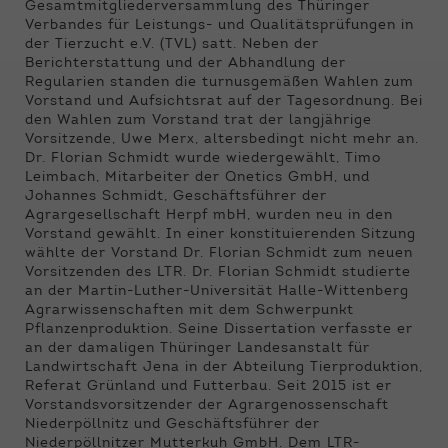
Funktionen der Webseite benötigt. Dadurch ist
Gesamtmitgliederversammlung des Thüringer
gewährleistet, dass die Webseite einwandfrei
Verbandes für Leistungs- und Qualitätsprüfungen in
funktioniert.
der Tierzucht e.V. (TVL) satt. Neben der
Berichterstattung und der Abhandlung der
Regularien standen die turnusgemäßen Wahlen zum
Name
Cookie-Informationen anzeigen
cookie_optin
Vorstand und Aufsichtsrat auf der Tagesordnung. Bei
den Wahlen zum Vorstand trat der langjährige
Anbieter
Qnetics
Externe Inhalte
Vorsitzende, Uwe Merx, altersbedingt nicht mehr an.
Dr. Florian Schmidt wurde wiedergewählt, Timo
Wir verwenden auf unserer Website externe
Laufzeit
1 Jahr
Leimbach, Mitarbeiter der Qnetics GmbH, und
Inhalte, um Ihnen zusätzliche Informationen
Johannes Schmidt, Geschäftsführer der
anzubieten.
Zweck
Cookie Einstellungen speichern
Agrargesellschaft Herpf mbH, wurden neu in den
Vorstand gewählt. In einer konstituierenden Sitzung
wählte der Vorstand Dr. Florian Schmidt zum neuen
Vorsitzenden des LTR. Dr. Florian Schmidt studierte
an der Martin-Luther-Universität Halle-Wittenberg
Agrarwissenschaften mit dem Schwerpunkt
Pflanzenproduktion. Seine Dissertation verfasste er
an der damaligen Thüringer Landesanstalt für
Landwirtschaft Jena in der Abteilung Tierproduktion,
Referat Grünland und Futterbau. Seit 2015 ist er
Vorstandsvorsitzender der Agrargenossenschaft
Niederpöllnitz und Geschäftsführer der
Niederpöllnitzer Mutterkuh GmbH. Dem LTR-