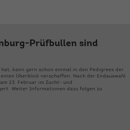
der Webseite benötigt. Dadurch ist gewährleistet, dass
die Webseite einwandfrei funktioniert.
Name
Cookie-Informationen anzeigen
cookie_optin
Anbieter
Qnetics
Externe Inhalte
nburg-Prüfbullen sind
Wir verwenden auf unserer Website externe Inhalte, um
Laufzeit
1 Jahr
Ihnen zusätzliche Informationen anzubieten.
Zweck
Cookie Einstellungen speichern
 hat, kann gern schon einmal in den Pedigrees der
 einen Überblick verschaffen. Nach der Endauswahl
am 23. Februar im Zucht- und
ert. Weiter Informationen dazu folgen zu