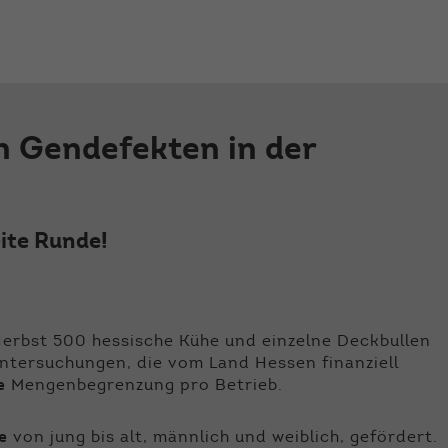
der Webseite benötigt. Dadurch ist gewährleistet, dass
die Webseite einwandfrei funktioniert.
Name
Cookie-Informationen anzeigen
cookie_optin
Anbieter
Qnetics
Externe Inhalte
n Gendefekten in der
Wir verwenden auf unserer Website externe Inhalte, um
Laufzeit
1 Jahr
Ihnen zusätzliche Informationen anzubieten.
Zweck
Cookie Einstellungen speichern
eite Runde!
erbst 500 hessische Kühe und einzelne Deckbullen
Untersuchungen, die vom Land Hessen finanziell
e
Mengenbegrenzung pro Betrieb.
e
von jung bis alt, männlich und weiblich, gefördert.