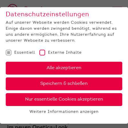
Datenschutzeinstellungen
Auf unserer Webseite werden Cookies verwendet.
Einige davon werden zwingend benötigt, während es
uns andere ermöglichen, Ihre Nutzererfahrung auf
unserer Webseite zu verbessern.
Essentiell
Externe Inhalte
UNTERNEHMEN
News
Detail
Alle akzeptieren
04.04.2019
Speichern & schließen
QControl - Der Jahresbericht
für Thüringen ist online
Nur essentielle Cookies akzeptieren
Viele Zahlen wurden zusammengetragen,
Weitere Informationen anzeigen
interessante Entwicklungen werden
Essentiell
aufgezeigt - der Thüringer Jahresbericht
Essentielle Cookies werden für grundlegende
im neuen Qnetics-Look