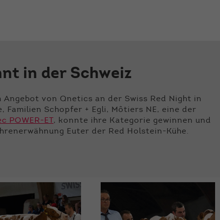
der Webseite benötigt. Dadurch ist gewährleistet, dass
die Webseite einwandfrei funktioniert.
Name
Cookie-Informationen anzeigen
cookie_optin
Anbieter
Qnetics
Externe Inhalte
nt in der Schweiz
Wir verwenden auf unserer Website externe Inhalte, um
Laufzeit
1 Jahr
Ihnen zusätzliche Informationen anzubieten.
Zweck
Cookie Einstellungen speichern
em Angebot von Qnetics an der Swiss Red Night in
Familien Schopfer + Egli, Môtiers NE, eine der
ec POWER-ET
, konnte ihre Kategorie gewinnen und
hrenerwähnung Euter der Red Holstein-Kühe.