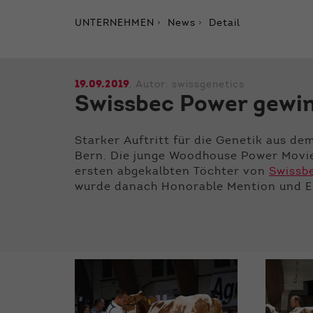
UNTERNEHMEN
News
Detail
19.09.2019
, Autor:
swissgenetics
Swissbec Power gewin
Starker Auftritt für die Genetik aus d
Bern. Die junge Woodhouse Power Movie, 
ersten abgekalbten Töchter von
Swissb
wurde danach Honorable Mention und E