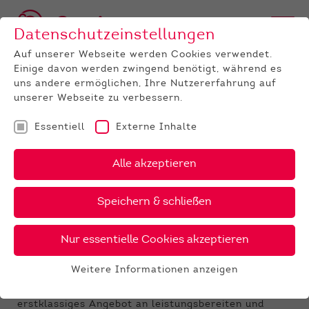
Datenschutzeinstellungen
Auf unserer Webseite werden Cookies verwendet.
Einige davon werden zwingend benötigt, während es
uns andere ermöglichen, Ihre Nutzererfahrung auf
unserer Webseite zu verbessern.
Essentiell
Externe Inhalte
UNTERNEHMEN
News
Detail
Alle akzeptieren
30.01.2026
, Autor:
Martin Bierwirth
Speichern & schließen
Tag 2 - DIE AUKTION: Körung
bei Limousin
Nur essentielle Cookies akzeptieren
Körsieger des Fleischrindertags - DIE
Weitere Informationen anzeigen
AUKTION in Alsfeld
Essentiell
Die Endauswahl der Limousinbullen bot ein
Essentielle Cookies werden für grundlegende
erstklassiges Angebot an leistungsbereiten und