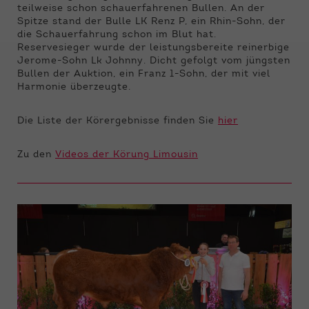
Funktionen der Webseite benötigt. Dadurch ist
teilweise schon schauerfahrenen Bullen. An der
gewährleistet, dass die Webseite einwandfrei
Spitze stand der Bulle LK Renz P, ein Rhin-Sohn, der
funktioniert.
die Schauerfahrung schon im Blut hat.
Reservesieger wurde der leistungsbereite reinerbige
Name
Cookie-Informationen anzeigen
cookie_optin
Jerome-Sohn Lk Johnny. Dicht gefolgt vom jüngsten
Bullen der Auktion, ein Franz 1-Sohn, der mit viel
Harmonie überzeugte.
Anbieter
Qnetics
Externe Inhalte
Wir verwenden auf unserer Website externe
Laufzeit
1 Jahr
Die Liste der Körergebnisse finden Sie
hier
Inhalte, um Ihnen zusätzliche Informationen
anzubieten.
Zweck
Cookie Einstellungen speichern
Zu den
Videos der Körung Limousin