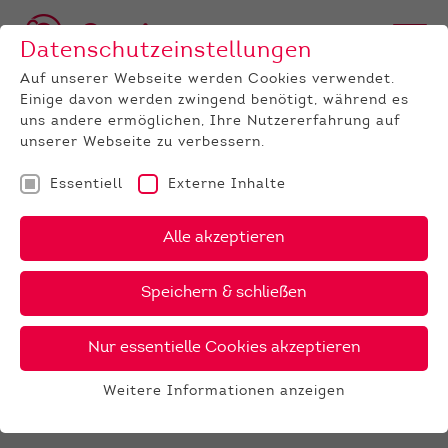
Datenschutzeinstellungen
Auf unserer Webseite werden Cookies verwendet.
Einige davon werden zwingend benötigt, während es
uns andere ermöglichen, Ihre Nutzererfahrung auf
unserer Webseite zu verbessern.
Essentiell
Externe Inhalte
UNTERNEHMEN
News
Detail
Alle akzeptieren
29.11.2025
, Autor:
Jeanette Weinbach
Speichern & schließen
Tag der Züchterjugend 2025 -
Die Ergebnisse von Tag 2
Nur essentielle Cookies akzeptieren
Hier die Ergebnisse der Veranstaltung vom
Weitere Informationen anzeigen
29. November 2025
Essentiell
Die Jungzüchter und wir haben alles gegeben.
Essentielle Cookies werden für grundlegende