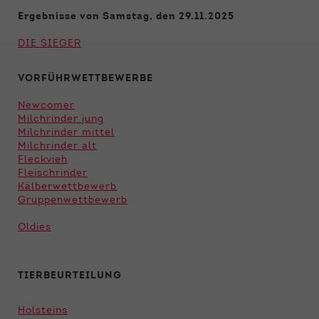
Funktionen der Webseite benötigt. Dadurch ist
gewährleistet, dass die Webseite einwandfrei
Ergebnisse von Samstag, den 29.11.2025
funktioniert.
DIE SIEGER
Name
Cookie-Informationen anzeigen
cookie_optin
VORFÜHRWETTBEWERBE
Anbieter
Qnetics
Externe Inhalte
Newcomer
Wir verwenden auf unserer Website externe
Milchrinder jung
Laufzeit
1 Jahr
Inhalte, um Ihnen zusätzliche Informationen
Milchrinder mittel
Milchrinder alt
anzubieten.
Zweck
Cookie Einstellungen speichern
Fleckvieh
Fleischrinder
Kälberwettbewerb
Gruppenwettbewerb
Oldies
TIERBEURTEILUNG
Holsteins