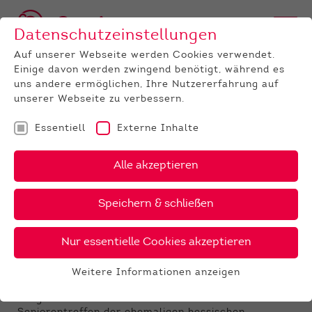
Datenschutzeinstellungen
Auf unserer Webseite werden Cookies verwendet.
Einige davon werden zwingend benötigt, während es
uns andere ermöglichen, Ihre Nutzererfahrung auf
unserer Webseite zu verbessern.
Essentiell
Externe Inhalte
UNTERNEHMEN
News
Detail
Alle akzeptieren
19.03.2025
, Autor:
Alexandra Metz
Speichern & schließen
Treffen der ehemaligen
hessischen
Nur essentielle Cookies akzeptieren
Gremiumsmitglieder auf HeLa
Weitere Informationen anzeigen
Essentiell
Am vergangenen HeLa-Wochenende fand in Alsfeld
Essentielle Cookies werden für grundlegende
ein ganz besonderes Treffen statt: Das