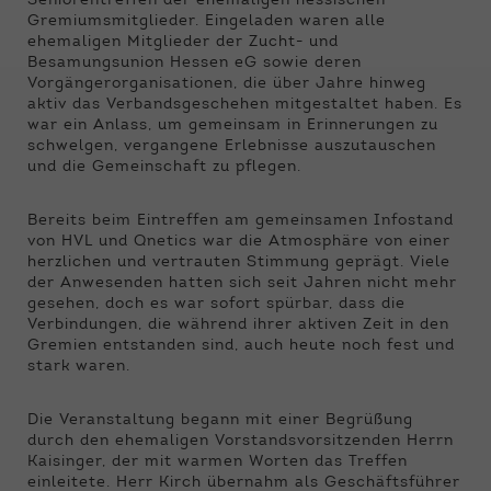
Seniorentreffen der ehemaligen hessischen
Funktionen der Webseite benötigt. Dadurch ist
Gremiumsmitglieder. Eingeladen waren alle
gewährleistet, dass die Webseite einwandfrei
ehemaligen Mitglieder der Zucht- und
funktioniert.
Besamungsunion Hessen eG sowie deren
Vorgängerorganisationen, die über Jahre hinweg
Name
Cookie-Informationen anzeigen
cookie_optin
aktiv das Verbandsgeschehen mitgestaltet haben. Es
war ein Anlass, um gemeinsam in Erinnerungen zu
Anbieter
Qnetics
schwelgen, vergangene Erlebnisse auszutauschen
Externe Inhalte
und die Gemeinschaft zu pflegen.
Wir verwenden auf unserer Website externe
Laufzeit
1 Jahr
Inhalte, um Ihnen zusätzliche Informationen
Bereits beim Eintreffen am gemeinsamen Infostand
anzubieten.
Zweck
Cookie Einstellungen speichern
von HVL und Qnetics war die Atmosphäre von einer
herzlichen und vertrauten Stimmung geprägt. Viele
der Anwesenden hatten sich seit Jahren nicht mehr
gesehen, doch es war sofort spürbar, dass die
Verbindungen, die während ihrer aktiven Zeit in den
Gremien entstanden sind, auch heute noch fest und
stark waren.
Die Veranstaltung begann mit einer Begrüßung
durch den ehemaligen Vorstandsvorsitzenden Herrn
Kaisinger, der mit warmen Worten das Treffen
einleitete. Herr Kirch übernahm als Geschäftsführer