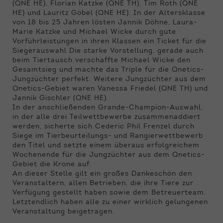
(QNE HE), Florian Katzke (QNE TH), Tim Roth (QNE
HE) und Lauritz Göbel (QNE HE). In der Altersklasse
von 18 bis 25 Jahren lösten Jannik Döhne, Laura-
Marie Katzke und Michael Wicke durch gute
Vorführleistungen in ihren Klassen ein Ticket für die
Siegerauswahl Die starke Vorstellung, gerade auch
beim Tiertausch verschaffte Michael Wicke den
Gesamtsieg und machte das Triple für die Qnetics-
Jungzüchter perfekt. Weitere Jungzüchter aus dem
Qnetics-Gebiet waren Vanessa Friedel (QNE TH) und
Jannik Gischler (QNE HE).
In der anschließenden Grande-Champion-Auswahl,
in der alle drei Teilwettbewerbe zusammenaddiert
werden, sicherte sich Cederic Phil Frenzel durch
Siege im Tierbeurteilungs- und Rangierwettbewerb
den Titel und setzte einem überaus erfolgreichem
Wochenende für die Jungzüchter aus dem Qnetics-
Gebiet die Krone auf.
An dieser Stelle gilt ein großes Dankeschön den
Veranstaltern, allen Betrieben, die ihre Tiere zur
Verfügung gestellt haben sowie dem Betreuerteam.
Letztendlich haben alle zu einer wirklich gelungenen
Veranstaltung beigetragen.