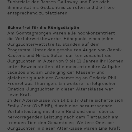
Zuchtziele der Rassen Galloway und Fleckvieh-
Simmental ins Gedächtnis zu rufen und die Tiere
entsprechend zu platzieren.
Bühne frei für die Königsdiziplin
Am Sonntagmorgen waren alle hochkonzentriert –
die Vorführwettbewerbe, Höhepunkt eines jeden
Jungzüchterwettstreits, standen auf dem
Programm. Unter den geschulten Augen von Jannik
Kastens und Niklas Sölzer durften zunächst die
Jungzüchter im Alter von 9 bis 11 Jahren ihr Können
unter Beweis stellen. Alle meisterten ihre Aufgabe
tadellos und am Ende ging der Klassen- und
gleichzeitig auch der Gesamtsieg an Cederic Phil
Frenzel aus Thüringen. Ein weiterer erfolgreicher
Qnetics-Jungzüchter in dieser Altersklasse war
Levin Kraft.
In der Altersklasse von 14 bis 17 Jahre sicherte sich
Emily Jost (QNE HE), durch eine herausragende
Vorführleistung mit ihrem Rind und einer ebenso
hervorragenden Leistung nach dem Tiertausch am
fremden Tier, den Gesamtsieg. Weitere Qnetics-
Jungzüchter in dieser Alterklasse waren Lina Kraft