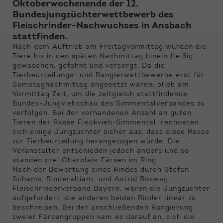
Funktionen der Webseite benötigt. Dadurch ist
Oktoberwochenende der 12.
gewährleistet, dass die Webseite einwandfrei
Bundesjungzüchterwettbewerb des
funktioniert.
Fleischrinder-Nachwuchses in Ansbach
stattfinden.
Name
Cookie-Informationen anzeigen
cookie_optin
Nach dem Auftrieb am Freitagvormittag wurden die
Tiere bis in den späten Nachmittag hinein fleißig
Anbieter
Qnetics
gewaschen, geföhnt und versorgt. Da die
Externe Inhalte
Tierbeurteilungs- und Rangierwettbewerbe erst für
Wir verwenden auf unserer Website externe
Samstagnachmittag angesetzt waren, blieb am
Laufzeit
1 Jahr
Inhalte, um Ihnen zusätzliche Informationen
Vormittag Zeit, um die zeitgleich stattfindende
anzubieten.
Bundes-Jungviehschau des Simmentalverbandes zu
Zweck
Cookie Einstellungen speichern
verfolgen. Bei der vorhandenen Anzahl an guten
Tieren der Rasse Fleckvieh-Simmental, rechneten
sich einige Jungzüchter sicher aus, dass diese Rasse
zur Tierbeurteilung herangezogen würde. Die
Veranstalter entschieden jedoch anders und so
standen drei Charolais-Färsen im Ring.
Nach der Bewertung eines Rindes durch Stefan
Schams, Rinderallianz, und Astrid Roswag,
Fleischrinderverband Bayern, waren die Jungzüchter
aufgefordert, die anderen beiden Rinder linear zu
beschreiben. Bei der anschließenden Rangierung
zweier Färsengruppen kam es darauf an, sich die