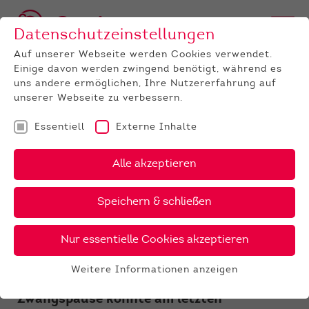
Datenschutzeinstellungen
Auf unserer Webseite werden Cookies verwendet.
Einige davon werden zwingend benötigt, während es
uns andere ermöglichen, Ihre Nutzererfahrung auf
unserer Webseite zu verbessern.
Essentiell
Externe Inhalte
UNTERNEHMEN
News
Detail
Alle akzeptieren
13.11.2021
, Autor:
Niklas Sölzer
Speichern & schließen
Triple Crown für Jungzüchter
beim Bundestreffen in
Nur essentielle Cookies akzeptieren
Ansbach
Weitere Informationen anzeigen
Essentiell
Nach über zwei Jahren Corona-
Essentielle Cookies werden für grundlegende
Zwangspause konnte am letzten