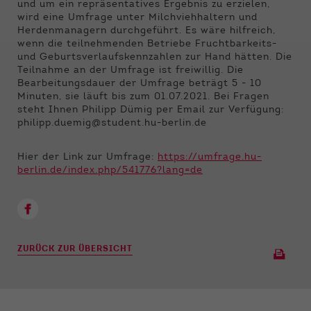
Funktionen der Webseite benötigt. Dadurch ist
und um ein repräsentatives Ergebnis zu erzielen,
gewährleistet, dass die Webseite einwandfrei
wird eine Umfrage unter Milchviehhaltern und
funktioniert.
Herdenmanagern durchgeführt. Es wäre hilfreich,
wenn die teilnehmenden Betriebe Fruchtbarkeits-
und Geburtsverlaufskennzahlen zur Hand hätten. Die
Name
Cookie-Informationen anzeigen
cookie_optin
Teilnahme an der Umfrage ist freiwillig. Die
Bearbeitungsdauer der Umfrage beträgt 5 - 10
Anbieter
Qnetics
Externe Inhalte
Minuten, sie läuft bis zum 01.07.2021. Bei Fragen
steht Ihnen Philipp Dümig per Email zur Verfügung:
Wir verwenden auf unserer Website externe
Laufzeit
1 Jahr
philipp.duemig@student.hu-berlin.de
Inhalte, um Ihnen zusätzliche Informationen
anzubieten.
Zweck
Cookie Einstellungen speichern
Hier der Link zur Umfrage:
https://umfrage.hu-
berlin.de/index.php/541776?lang=de
ZURÜCK ZUR ÜBERSICHT