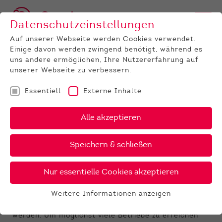
Datenschutzeinstellungen
Auf unserer Webseite werden Cookies verwendet.
Einige davon werden zwingend benötigt, während es
uns andere ermöglichen, Ihre Nutzererfahrung auf
unserer Webseite zu verbessern.
Essentiell
Externe Inhalte
UNTERNEHMEN
News
Detail
Alle akzeptieren
10.06.2021
, Autor:
Philipp Dümig, HU Berlin
Speichern & schließen
Umfrage im Rahmen einer
Bachelorarbeit
Nur essentielle Cookies akzeptieren
Im Rahmen einer Bachelorarbeit sollen Daten zum
Weitere Informationen anzeigen
Thema
„Einsatz von gesextem Sperma in der
Essentiell
Milchrinderbesamung in Deutschland“
erhoben
Essentielle Cookies werden für grundlegende
werden. Um möglichst viele Betriebe zu erreichen