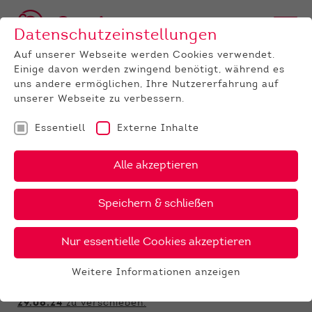
Datenschutzeinstellungen
Auf unserer Webseite werden Cookies verwendet.
Einige davon werden zwingend benötigt, während es
uns andere ermöglichen, Ihre Nutzererfahrung auf
unserer Webseite zu verbessern.
Essentiell
Externe Inhalte
UNTERNEHMEN
News
Detail
Alle akzeptieren
12.08.2024
, Autor:
Ulrike Niebling
Speichern & schließen
Verschiebung Absetzerauktion
Laasdorf
Nur essentielle Cookies akzeptieren
Aufgrund der aktuellen Situation bezüglich
Weitere Informationen anzeigen
Blauzungenkrankheit haben wir beschlossen, die
Essentiell
Absetzerauktion in Laasdorf vom 21.8.24
auf den
Essentielle Cookies werden für grundlegende
29.08.24
zu verschieben.