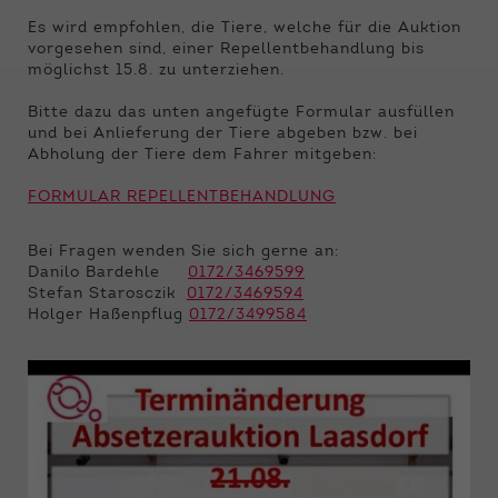
Funktionen der Webseite benötigt. Dadurch ist
gewährleistet, dass die Webseite einwandfrei
Es wird empfohlen, die Tiere, welche für die Auktion
funktioniert.
vorgesehen sind, einer Repellentbehandlung bis
möglichst 15.8. zu unterziehen.
Name
Cookie-Informationen anzeigen
cookie_optin
Bitte dazu das unten angefügte Formular ausfüllen
und bei Anlieferung der Tiere abgeben bzw. bei
Anbieter
Qnetics
Externe Inhalte
Abholung der Tiere dem Fahrer mitgeben:
Wir verwenden auf unserer Website externe
Laufzeit
1 Jahr
FORMULAR REPELLENTBEHANDLUNG
Inhalte, um Ihnen zusätzliche Informationen
anzubieten.
Zweck
Cookie Einstellungen speichern
Bei Fragen wenden Sie sich gerne an:
Danilo Bardehle
0172/3469599
Stefan Starosczik
0172/3469594
Holger Haßenpflug
0172/3499584