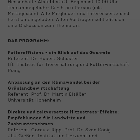
Funktionen der Webseite benötigt. Dadurch ist
Hessenhalle Alsfeld statt. Beginn ist 10.00 Uhr.
gewährleistet, dass die Webseite einwandfrei
Teilnahmegebühr: 15,- € pro Person (inkl.
funktioniert.
Mittagessen). Alle Mitglieder und Interessierte sind
herzlich eingeladen. Allen Vorträgen schließt sich
eine Diskussion zum Thema an.
Name
Cookie-Informationen anzeigen
cookie_optin
Anbieter
Qnetics
DAS PROGRAMM:
Externe Inhalte
Wir verwenden auf unserer Website externe
Futtereffizienz - ein Blick auf das Gesamte
Laufzeit
1 Jahr
Inhalte, um Ihnen zusätzliche Informationen
Referent: Dr. Hubert Schuster
anzubieten.
LfL, Institut für Tierernährung und Futterwirtschaft,
Zweck
Cookie Einstellungen speichern
Poing
Anpassung an den Klimawandel bei der
Grünlandbewirtschaftung
Referent: Prof. Dr. Martin Elsäßer
Universität Hohenheim
Direkte und zeitversetzte Hitzestress-Effekte:
Empfehlungen für Landwirte und
Zuchtunternehmen
Referent: Cordula Kipp, Prof. Dr. Sven König
JLU Gießen, Institut für Tierzucht und