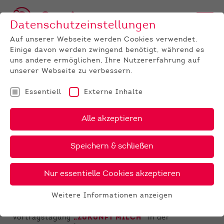
Datenschutzeinstellungen
Auf unserer Webseite werden Cookies verwendet.
Einige davon werden zwingend benötigt, während es
uns andere ermöglichen, Ihre Nutzererfahrung auf
unserer Webseite zu verbessern.
Essentiell
Externe Inhalte
UNTERNEHMEN
News
Detail
Alle akzeptieren
09.11.2021
, Autor:
Alexandra Metz
Speichern & schließen
Es gilt 2G bei Zukunft Milch am
2. Dezember
Nur essentielle Cookies akzeptieren
Am
Donnerstag, den 2. Dezember
findet die von der
Weitere Informationen anzeigen
Qnetics GmbH und vom Hessischen Verband für
Essentiell
Leistungs- und Qualitätsprüfungen organisierte
Essentielle Cookies werden für grundlegende
Vortragstagung
„ZUKUNFT MILCH“
in der