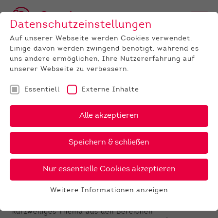
Datenschutzeinstellungen
Auf unserer Webseite werden Cookies verwendet.
Einige davon werden zwingend benötigt, während es
uns andere ermöglichen, Ihre Nutzererfahrung auf
unserer Webseite zu verbessern.
Essentiell
Externe Inhalte
UNTERNEHMEN
News
Detail
Alle akzeptieren
27.11.2022
, Autor:
Jeanette Weinbach
Speichern & schließen
Webinar der Phönix Group:
Futterkosten optimieren
Nur essentielle Cookies akzeptieren
Die Partner der Phönix Group bieten Ihnen auch in
Weitere Informationen anzeigen
diesem Herbst und Winter eine Reihe von
Essentiell
Onlineseminaren. Jeden Monat erwartet Sie ein
Essentielle Cookies werden für grundlegende
kurzweiliges Thema aus den Bereichen