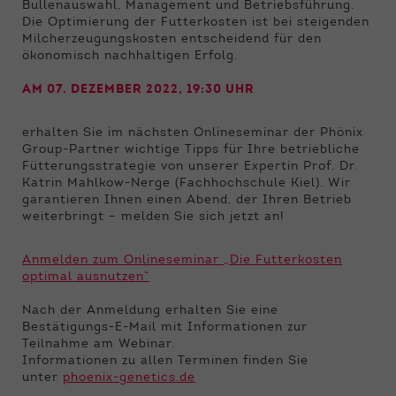
Funktionen der Webseite benötigt. Dadurch ist
Bullenauswahl, Management und Betriebsführung.
gewährleistet, dass die Webseite einwandfrei
Die Optimierung der Futterkosten ist bei steigenden
funktioniert.
Milcherzeugungskosten entscheidend für den
ökonomisch nachhaltigen Erfolg.
Name
Cookie-Informationen anzeigen
cookie_optin
AM 07. DEZEMBER 2022, 19:30 UHR
Anbieter
Qnetics
Externe Inhalte
erhalten Sie im nächsten Onlineseminar der Phönix
Wir verwenden auf unserer Website externe
Group-Partner wichtige Tipps für Ihre betriebliche
Laufzeit
1 Jahr
Inhalte, um Ihnen zusätzliche Informationen
Fütterungsstrategie von unserer Expertin Prof. Dr.
anzubieten.
Katrin Mahlkow-Nerge (Fachhochschule Kiel). Wir
Zweck
Cookie Einstellungen speichern
garantieren Ihnen einen Abend, der Ihren Betrieb
weiterbringt – melden Sie sich jetzt an!
Anmelden zum Onlineseminar „Die Futterkosten
optimal ausnutzen“
Nach der Anmeldung erhalten Sie eine
Bestätigungs-E-Mail mit Informationen zur
Teilnahme am Webinar.
Informationen zu allen Terminen finden Sie
unter
phoenix-genetics.de