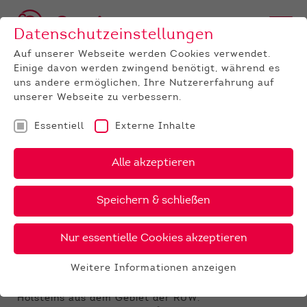
Datenschutzeinstellungen
Auf unserer Webseite werden Cookies verwendet.
Einige davon werden zwingend benötigt, während es
uns andere ermöglichen, Ihre Nutzererfahrung auf
unserer Webseite zu verbessern.
Essentiell
Externe Inhalte
UNTERNEHMEN
News
Detail
Alle akzeptieren
17.01.2023
, Autor:
Jeanette Weinbach
Speichern & schließen
Webinar: Einblicke in die
Zuchtstätte von PRO Arizona
Nur essentielle Cookies akzeptieren
Die Partner der Phönix Group bieten Ihnen auch im
Weitere Informationen anzeigen
Neuen Jahr eine Reihe von Online-Seminaren. Im
Essentiell
Januar erwartet Sie die Reportage von Pröbsting
Essentielle Cookies werden für grundlegende
Holsteins aus dem Gebiet der RUW.