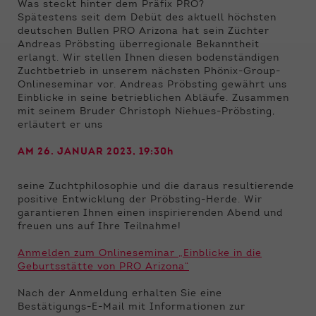
Funktionen der Webseite benötigt. Dadurch ist
Was steckt hinter dem Präfix PRO?
gewährleistet, dass die Webseite einwandfrei
Spätestens seit dem Debüt des aktuell höchsten
funktioniert.
deutschen Bullen PRO Arizona hat sein Züchter
Andreas Pröbsting überregionale Bekanntheit
erlangt. Wir stellen Ihnen diesen bodenständigen
Name
Cookie-Informationen anzeigen
cookie_optin
Zuchtbetrieb in unserem nächsten Phönix-Group-
Onlineseminar vor. Andreas Pröbsting gewährt uns
Anbieter
Qnetics
Externe Inhalte
Einblicke in seine betrieblichen Abläufe. Zusammen
mit seinem Bruder Christoph Niehues-Pröbsting,
Wir verwenden auf unserer Website externe
Laufzeit
1 Jahr
erläutert er uns
Inhalte, um Ihnen zusätzliche Informationen
anzubieten.
Zweck
Cookie Einstellungen speichern
AM 26. JANUAR 2023, 19:30
h
seine Zuchtphilosophie und die daraus resultierende
positive Entwicklung der Pröbsting-Herde. Wir
garantieren Ihnen einen inspirierenden Abend und
freuen uns auf Ihre Teilnahme!
Anmelden zum Onlineseminar „Einblicke in die
Geburtsstätte von PRO Arizona“
Nach der Anmeldung erhalten Sie eine
Bestätigungs-E-Mail mit Informationen zur