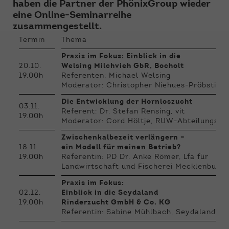
Funktionen der Webseite benötigt. Dadurch ist
haben die Partner der PhönixGroup wieder
gewährleistet, dass die Webseite einwandfrei
eine Online-Seminarreihe
funktioniert.
zusammengestellt.
Termin
Thema
Name
Cookie-Informationen anzeigen
cookie_optin
Praxis im Fokus: Einblick in die
Anbieter
Qnetics
20.10.
Welsing Milchvieh GbR, Bocholt
Externe Inhalte
19.00h
Referenten: Michael Welsing
Wir verwenden auf unserer Website externe
Moderator: Christopher Niehues-Pröbsting
Laufzeit
1 Jahr
Inhalte, um Ihnen zusätzliche Informationen
Die Entwicklung der Hornloszucht
anzubieten.
03.11.
Zweck
Cookie Einstellungen speichern
Referent: Dr. Stefan Rensing, vit
19.00h
Moderator: Cord Höltje, RUW-Abteilungsle
Zwischenkalbezeit verlängern –
18.11.
ein Modell für meinen Betrieb?
19.00h
Referentin: PD Dr. Anke Römer, Lfa für
Landwirtschaft und Fischerei Mecklenbur
Praxis im Fokus:
02.12.
Einblick in die Seydaland
19.00h
Rinderzucht GmbH & Co. KG
Referentin: Sabine Mühlbach, Seydaland