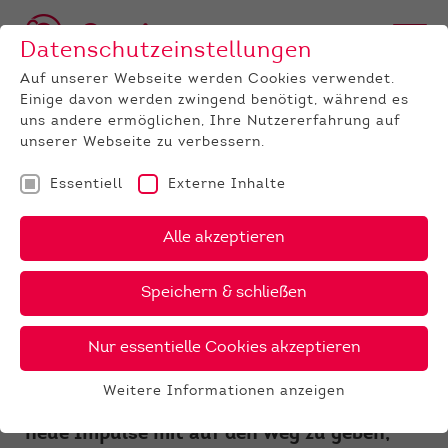
Datenschutzeinstellungen
Auf unserer Webseite werden Cookies verwendet.
Einige davon werden zwingend benötigt, während es
uns andere ermöglichen, Ihre Nutzererfahrung auf
unserer Webseite zu verbessern.
Essentiell
Externe Inhalte
UNTERNEHMEN
News
Detail
Alle akzeptieren
14.10.2021
Speichern & schließen
Phönix-Webinar-Reihe mit
spannender
Nur essentielle Cookies akzeptieren
Betriebsreportage
Weitere Informationen anzeigen
Essentiell
Um Ihnen für die Wintermonate spannende
Essentielle Cookies werden für grundlegende
neue Impulse mit auf den Weg zu geben,