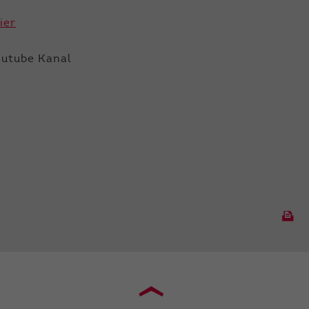
ier
outube Kanal
›