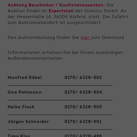
Funktionen der Webseite benötigt. Dadurch ist
Achtung Beschicker / Kaufinteressenten:
Die
gewährleistet, dass die Webseite einwandfrei
Auktion findet im
Exportstall
der Qnetics GmbH, An
funktioniert.
der Hessenhalle 14, 36304 Alsfeld, statt. Die Zufahrt
zum Auktionsstandort ist ausgeschildert.
Name
Cookie-Informationen anzeigen
cookie_optin
Den Auktionskatalog finden Sie
hier
zum Download.
Anbieter
Qnetics
Externe Inhalte
Wir verwenden auf unserer Website externe
Laufzeit
1 Jahr
Informationen erhalten Sie bei Ihrem zuständigen
Inhalte, um Ihnen zusätzliche Informationen
Außendienstmitarbeiter:
anzubieten.
Zweck
Cookie Einstellungen speichern
Manfred Göbel
0170/ 6328-502
Uwe Pohlmann
0170/ 6328-504
Heike Flach
0170/ 6328-505
Jürgen Schneider
0170/ 6328-501
Timo Klos
0170/ 6328-498