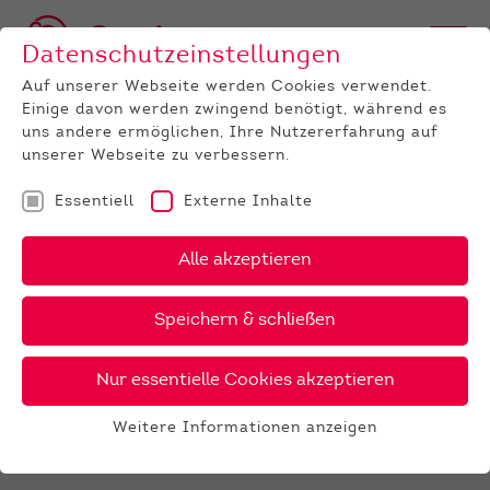
Datenschutzeinstellungen
Auf unserer Webseite werden Cookies verwendet.
Einige davon werden zwingend benötigt, während es
uns andere ermöglichen, Ihre Nutzererfahrung auf
unserer Webseite zu verbessern.
Essentiell
Externe Inhalte
UNTERNEHMEN
News
Detail
Alle akzeptieren
09.08.2023
, Autor:
Kerstin Lang
Speichern & schließen
Zuchtviehauktion Alsfeld am
23. August 2023
Nur essentielle Cookies akzeptieren
Am
Mittwoch, dem 23. August 2023
um 10.00 Uhr,
Weitere Informationen anzeigen
findet in Alsfeld die nächste Zuchtviehauktion für
Essentiell
Milchrinder statt.
Essentielle Cookies werden für grundlegende