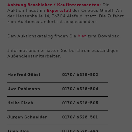
Funktionen der Webseite benötigt. Dadurch ist
Achtung Beschicker / Kaufinteressenten:
Die
gewährleistet, dass die Webseite einwandfrei
Auktion findet im
Exportstall
der Qnetics GmbH, An
funktioniert.
der Hessenhalle 14, 36304 Alsfeld, statt. Die Zufahrt
zum Auktionsstandort ist ausgeschildert.
Name
Cookie-Informationen anzeigen
cookie_optin
Den Auktionskatalog finden Sie
hier
zum Download.
Anbieter
Qnetics
Externe Inhalte
Wir verwenden auf unserer Website externe
Laufzeit
1 Jahr
Informationen erhalten Sie bei Ihrem zuständigen
Inhalte, um Ihnen zusätzliche Informationen
Außendienstmitarbeiter:
anzubieten.
Zweck
Cookie Einstellungen speichern
Manfred Göbel
0170/ 6328-502
Uwe Pohlmann
0170/ 6328-504
Heike Flach
0170/ 6328-505
Jürgen Schneider
0170/ 6328-501
Timo Klos
0170/ 6328-498