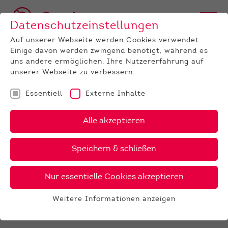
Datenschutzeinstellungen
Auf unserer Webseite werden Cookies verwendet.
Einige davon werden zwingend benötigt, während es
uns andere ermöglichen, Ihre Nutzererfahrung auf
unserer Webseite zu verbessern.
Essentiell
Externe Inhalte
UNTERNEHMEN
News
Detail
Alle akzeptieren
11.12.2023
, Autor:
Kerstin Lang
Speichern & schließen
Zuchtviehauktion Alsfeld am
19. Dezember 2023
Nur essentielle Cookies akzeptieren
Am
Dienstag, dem 19. Dezember 2023
um 10.00 Uhr,
Weitere Informationen anzeigen
findet in Alsfeld die nächste Zuchtviehauktion für
Essentiell
Milchrinder statt.
Essentielle Cookies werden für grundlegende