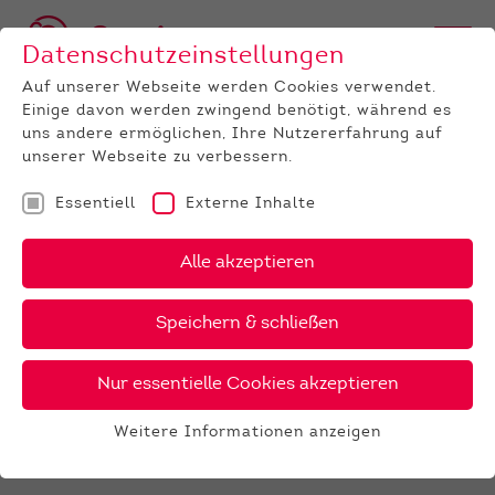
Datenschutzeinstellungen
Auf unserer Webseite werden Cookies verwendet.
Einige davon werden zwingend benötigt, während es
uns andere ermöglichen, Ihre Nutzererfahrung auf
unserer Webseite zu verbessern.
Essentiell
Externe Inhalte
UNTERNEHMEN
News
Detail
Alle akzeptieren
04.01.2024
, Autor:
Kerstin Lang
Speichern & schließen
Zuchtviehauktion Alsfeld am
17. Januar 2024
Nur essentielle Cookies akzeptieren
Am
Mittwoch, dem 17. Januar 2024
um 10:00 Uhr,
Weitere Informationen anzeigen
findet in Alsfeld die nächste Zuchtviehauktion für
Essentiell
Milchrinder statt.
Essentielle Cookies werden für grundlegende