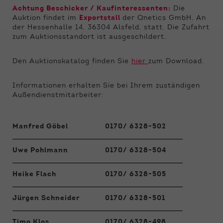
Funktionen der Webseite benötigt. Dadurch ist
Achtung Beschicker / Kaufinteressenten:
Die
gewährleistet, dass die Webseite einwandfrei
Auktion findet im
Exportstall
der Qnetics GmbH, An
funktioniert.
der Hessenhalle 14, 36304 Alsfeld, statt. Die Zufahrt
zum Auktionsstandort ist ausgeschildert.
Name
Cookie-Informationen anzeigen
cookie_optin
Den Auktionskatalog finden Sie
hier
zum Download.
Anbieter
Qnetics
Externe Inhalte
Wir verwenden auf unserer Website externe
Laufzeit
1 Jahr
Informationen erhalten Sie bei Ihrem zuständigen
Inhalte, um Ihnen zusätzliche Informationen
Außendienstmitarbeiter:
anzubieten.
Zweck
Cookie Einstellungen speichern
Manfred Göbel
0170/ 6328-502
Uwe Pohlmann
0170/ 6328-504
Heike Flach
0170/ 6328-505
Jürgen Schneider
0170/ 6328-501
Timo Klos
0170/ 6328-498