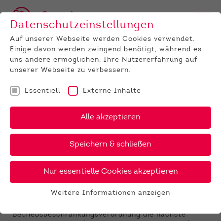
Datenschutzeinstellungen
Auf unserer Webseite werden Cookies verwendet.
Einige davon werden zwingend benötigt, während es
uns andere ermöglichen, Ihre Nutzererfahrung auf
unserer Webseite zu verbessern.
Essentiell
Externe Inhalte
UNTERNEHMEN
News
Detail
Alle akzeptieren
26.06.2020
, Autor:
Kerstin Lang
Speichern & schließen
Zuchtviehauktion am 08. Juli
2020 in Alsfeld, Hessenhalle
Nur essentielle Cookies akzeptieren
Am Mittwoch, dem 08.07.2020 findet in Alsfeld,
Weitere Informationen anzeigen
Hessenhalle, unter Berücksichtigung der derzeit
Essentiell
geltenden Corona-Kontakt- und
Essentielle Cookies werden für grundlegende
Betriebsbeschränkungsverordnung die nächste