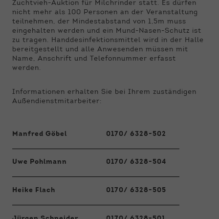
Funktionen der Webseite benötigt. Dadurch ist
Zuchtvieh-Auktion für Milchrinder statt. Es dürfen
gewährleistet, dass die Webseite einwandfrei
nicht mehr als 100 Personen an der Veranstaltung
funktioniert.
teilnehmen, der Mindestabstand von 1,5m muss
eingehalten werden und ein Mund-Nasen-Schutz ist
zu tragen. Handdesinfektionsmittel wird in der Halle
Name
Cookie-Informationen anzeigen
cookie_optin
bereitgestellt und alle Anwesenden müssen mit
Name, Anschrift und Telefonnummer erfasst
Anbieter
Qnetics
Externe Inhalte
werden.
Wir verwenden auf unserer Website externe
Laufzeit
1 Jahr
Inhalte, um Ihnen zusätzliche Informationen
Informationen erhalten Sie bei Ihrem zuständigen
anzubieten.
Außendienstmitarbeiter:
Zweck
Cookie Einstellungen speichern
Manfred Göbel
0170/ 6328-502
Uwe Pohlmann
0170/ 6328-504
Heike Flach
0170/ 6328-505
Jürgen Schneider
0170/ 6328-501