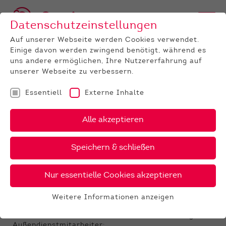
Datenschutzeinstellungen
Auf unserer Webseite werden Cookies verwendet.
Einige davon werden zwingend benötigt, während es
uns andere ermöglichen, Ihre Nutzererfahrung auf
unserer Webseite zu verbessern.
Essentiell
Externe Inhalte
UNTERNEHMEN
News
Detail
Alle akzeptieren
22.01.2021
, Autor:
Kerstin Lang
Speichern & schließen
Interessante gekörte
Jungbullen im Angebot
Nur essentielle Cookies akzeptieren
Interessante gekörte Jungbullen ab Hof im Angebot
Weitere Informationen anzeigen
Essentiell
Informationen erhalten Sie bei Ihrem zuständigen
Essentielle Cookies werden für grundlegende
Außendienstmitarbeiter: