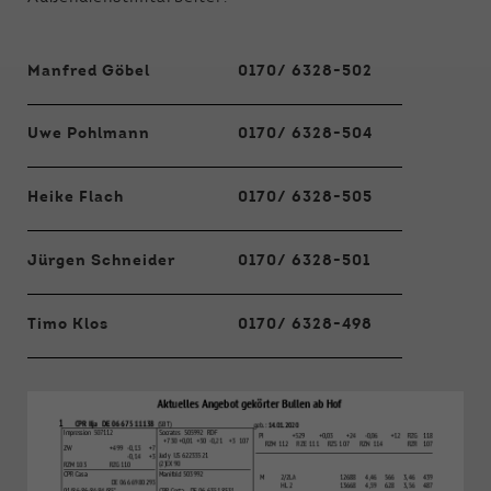
Funktionen der Webseite benötigt. Dadurch ist
gewährleistet, dass die Webseite einwandfrei
funktioniert.
Manfred Göbel
0170/ 6328-502
Name
Cookie-Informationen anzeigen
cookie_optin
Uwe Pohlmann
0170/ 6328-504
Anbieter
Qnetics
Externe Inhalte
Wir verwenden auf unserer Website externe
Laufzeit
1 Jahr
Heike Flach
0170/ 6328-505
Inhalte, um Ihnen zusätzliche Informationen
anzubieten.
Zweck
Cookie Einstellungen speichern
Jürgen Schneider
0170/ 6328-501
Timo Klos
0170/ 6328-498