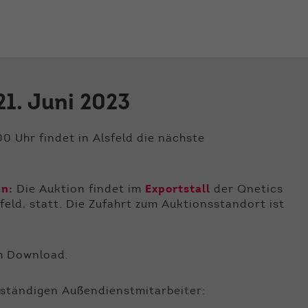
der Webseite benötigt. Dadurch ist gewährleistet, dass
die Webseite einwandfrei funktioniert.
Name
Cookie-Informationen anzeigen
cookie_optin
Anbieter
Qnetics
Externe Inhalte
1. Juni 2023
Wir verwenden auf unserer Website externe Inhalte, um
Laufzeit
1 Jahr
Ihnen zusätzliche Informationen anzubieten.
Zweck
Cookie Einstellungen speichern
0 Uhr findet in Alsfeld die nächste
en:
Die Auktion findet im
Exportstall
der Qnetics
eld, statt. Die Zufahrt zum Auktionsstandort ist
m Download.
uständigen Außendienstmitarbeiter: