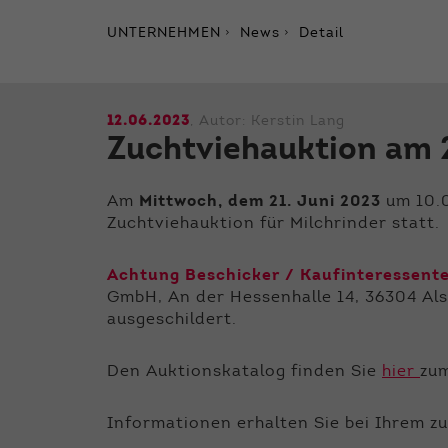
UNTERNEHMEN
News
Detail
12.06.2023
, Autor:
Kerstin Lang
Zuchtviehauktion am 2
Am
Mittwoch, dem 21. Juni 2023
um 10.0
Zuchtviehauktion für Milchrinder statt.
Achtung Beschicker / Kaufinteressent
GmbH, An der Hessenhalle 14, 36304 Alsf
ausgeschildert.
Den Auktionskatalog finden Sie
hier
zu
Informationen erhalten Sie bei Ihrem z