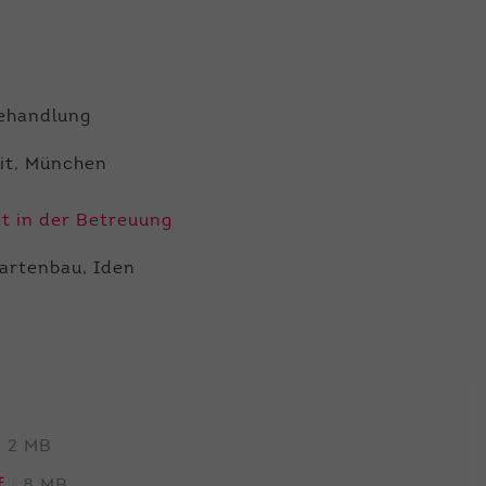
Behandlung
it, München
egt in der Betreuung
artenbau, Iden
2 MB