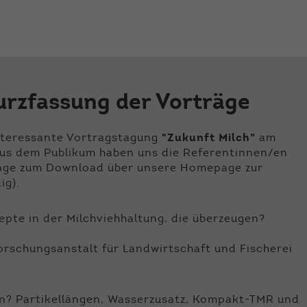
der Webseite benötigt. Dadurch ist gewährleistet, dass
die Webseite einwandfrei funktioniert.
Name
Cookie-Informationen anzeigen
cookie_optin
Anbieter
Qnetics
Externe Inhalte
urzfassung der Vorträge
Wir verwenden auf unserer Website externe Inhalte, um
Laufzeit
1 Jahr
Ihnen zusätzliche Informationen anzubieten.
Zweck
Cookie Einstellungen speichern
interessante Vortragstagung
"Zukunft Milch"
am
aus dem Publikum haben uns die Referentinnen/en
träge zum Download über unsere Homepage zur
ig).
zepte in der Milchviehhaltung, die überzeugen?
orschungsanstalt für Landwirtschaft und Fischerei
ren? Partikellängen, Wasserzusatz, Kompakt-TMR und