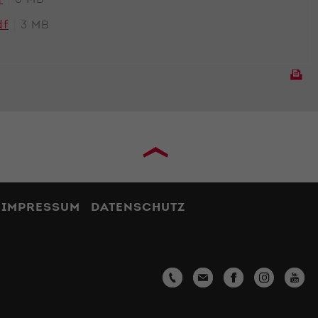
f
8 MB
df
3 MB
›
IMPRESSUM
DATENSCHUTZ