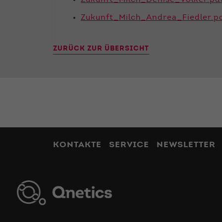
Zukunft_Milch_Denise_Völker.pd
Zukunft_Milch_Andrea_Fiedler.p
ZURÜCK ZUR ÜBERSICHT
KONTAKTE
SERVICE
NEWSLETTER