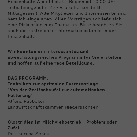
Funktionen der Webseite benötigt. Dadurch ist
Hessenhalle Alsfeld statt. Beginn ist 10.00 Uhr.
gewährleistet, dass die Webseite einwandfrei
Teilnahmegebühr: 25,- € pro Person (inkl.
funktioniert.
Mittagessen). Alle Mitglieder und Interessierte sind
herzlich eingeladen. Allen Vorträgen schließt sich
eine Diskussion zum Thema an. Bitte beachten Sie
Name
Cookie-Informationen anzeigen
cookie_optin
auch die zahlreichen Informationsstände in der
Hessenhalle.
Anbieter
Qnetics
Externe Inhalte
Wir verwenden auf unserer Website externe
Wir konnten ein interessantes und
Laufzeit
1 Jahr
Inhalte, um Ihnen zusätzliche Informationen
abwechslungsreiches Programm für Sie erstellen
anzubieten.
und hoffen auf eine rege Beteiligung.
Zweck
Cookie Einstellungen speichern
DAS PROGRAMM:
Techniken zur optimalen Futtervorlage
"Von der Greifschaufel zur automatischen
Fütterung"
Alfons Fübbeker
Landwirtschaftskammer Niedersachsen
Clostridien im Milchviehbetrieb - Problem oder
Zufall
Dr. Theresa Scheu