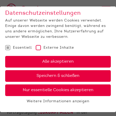
Datenschutzeinstellungen
Auf unserer Webseite werden Cookies verwendet.
Einige davon werden zwingend benötigt, während es
uns andere ermöglichen, Ihre Nutzererfahrung auf
unserer Webseite zu verbessern.
Essentiell
Externe Inhalte
UNTERNEHMEN
News
Detail
Alle akzeptieren
04.12.2023
, Autor:
Alexandra Metz
Speichern & schließen
Zukunft Milch am 7. Dezember
in der Hessenhalle
Nur essentielle Cookies akzeptieren
Am
Donnerstag, den 7. Dezember
findet die von der
Weitere Informationen anzeigen
Qnetics GmbH und vom Hessischen Verband für
Essentiell
Leistungs- und Qualitätsprüfungen organisierte
Essentielle Cookies werden für grundlegende
Vortragstagung
„ZUKUNFT MILCH“
in der