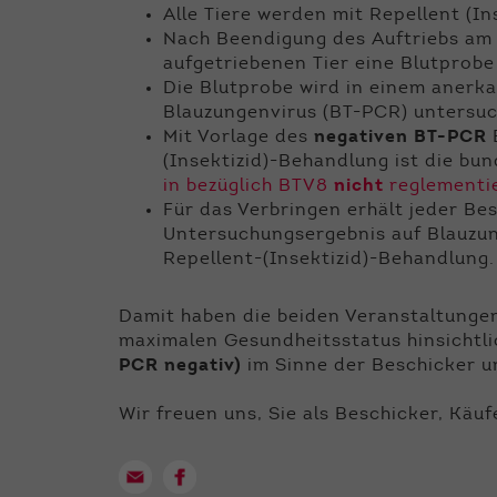
Alle Tiere werden mit Repellent (In
Nach Beendigung des Auftriebs am 
aufgetriebenen Tier eine Blutpro
Die Blutprobe wird in einem anerk
Blauzungenvirus (BT-PCR) untersuc
Mit Vorlage des
negativen BT-PCR
E
(Insektizid)-Behandlung ist die bu
in bezüglich BTV8
nicht
reglementie
Für das Verbringen erhält jeder Be
Untersuchungsergebnis auf Blauzu
Repellent-(Insektizid)-Behandlung.
Damit haben die beiden Veranstaltung
maximalen Gesundheitsstatus hinsichtl
PCR negativ)
im Sinne der Beschicker u
Wir freuen uns, Sie als Beschicker, Kä