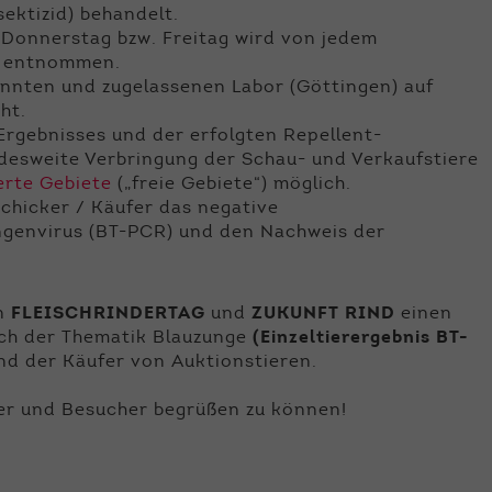
sektizid) behandelt.
Donnerstag bzw. Freitag wird von jedem
be entnommen.
annten und zugelassenen Labor (Göttingen) auf
ht.
rgebnisses und der erfolgten Repellent-
ndesweite Verbringung der Schau- und Verkaufstiere
rte Gebiete
(„freie Gebiete“) möglich.
schicker / Käufer das negative
ngenvirus (BT-PCR) und den Nachweis der
en
FLEISCHRINDERTAG
und
ZUKUNFT RIND
einen
ich der Thematik Blauzunge
(Einzeltierergebnis BT-
nd der Käufer von Auktionstieren.
ufer und Besucher begrüßen zu können!