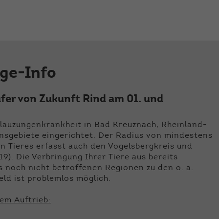
der Webseite benötigt. Dadurch ist gewährleistet, dass
die Webseite einwandfrei funktioniert.
Name
Cookie-Informationen anzeigen
cookie_optin
Anbieter
Qnetics
Externe Inhalte
nge-Info
Wir verwenden auf unserer Website externe Inhalte, um
Laufzeit
1 Jahr
Ihnen zusätzliche Informationen anzubieten.
Zweck
Cookie Einstellungen speichern
fer von Zukunft Rind am 01. und
Blauzungenkrankheit in Bad Kreuznach, Rheinland-
onsgebiete eingerichtet. Der Radius von mindestens
 Tieres erfasst auch den Vogelsbergkreis und
9). Die Verbringung Ihrer Tiere aus bereits
 noch nicht betroffenen Regionen zu den o. a.
ld ist problemlos möglich.
em Auftrieb: