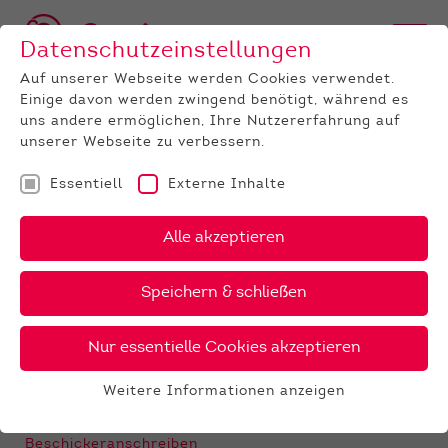
Datenschutzeinstellungen
Auf unserer Webseite werden Cookies verwendet.
Einige davon werden zwingend benötigt, während es
uns andere ermöglichen, Ihre Nutzererfahrung auf
unserer Webseite zu verbessern.
Essentiell
Externe Inhalte
UNTERNEHMEN
Termine
Detail
Alle akzeptieren
19.08.2026
Speichern & schließen
Absetzerauktion Laasdorf
Vermarktungszentrum, 11:00h
Nur essentielle Cookies akzeptieren
Anmeldeformular
Tierhaltererklärung Repellentbehandlung
Weitere Informationen anzeigen
Essentiell
Bescheinigung - Fütterung “ohne Gentechnik”
Essentielle Cookies werden für grundlegende
Beschickeranschreiben