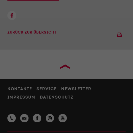
Funktionen der Webseite benötigt. Dadurch ist
gewährleistet, dass die Webseite einwandfrei
funktioniert.
Name
Cookie-Informationen anzeigen
cookie_optin
ZURÜCK ZUR ÜBERSICHT
Anbieter
Qnetics
Externe Inhalte
Wir verwenden auf unserer Website externe
Laufzeit
1 Jahr
Inhalte, um Ihnen zusätzliche Informationen
anzubieten.
Zweck
Cookie Einstellungen speichern
›
KONTAKTE
SERVICE
NEWSLETTER
IMPRESSUM
DATENSCHUTZ