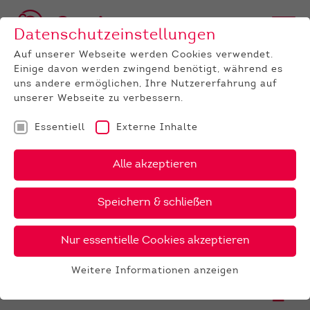
Datenschutzeinstellungen
Auf unserer Webseite werden Cookies verwendet.
Einige davon werden zwingend benötigt, während es
uns andere ermöglichen, Ihre Nutzererfahrung auf
unserer Webseite zu verbessern.
Essentiell
Externe Inhalte
UNTERNEHMEN
Termine
Detail
Alle akzeptieren
29.08.2026
Speichern & schließen
Bezirkstierschau Landau
Nur essentielle Cookies akzeptieren
Weitere Informationen anzeigen
Essentiell
ZURÜCK ZUR ÜBERSICHT
Essentielle Cookies werden für grundlegende