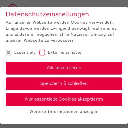
Datenschutzeinstellungen
Auf unserer Webseite werden Cookies verwendet.
Einige davon werden zwingend benötigt, während es
uns andere ermöglichen, Ihre Nutzererfahrung auf
unserer Webseite zu verbessern.
Essentiell
Externe Inhalte
UNTERNEHMEN
Termine
Detail
Alle akzeptieren
23.09.2026
Speichern & schließen
Zuchtviehauktion in Alsfeld
Lose Auktion, Exportstall, 10:00h
Nur essentielle Cookies akzeptieren
Weitere Informationen anzeigen
Essentiell
Essentielle Cookies werden für grundlegende